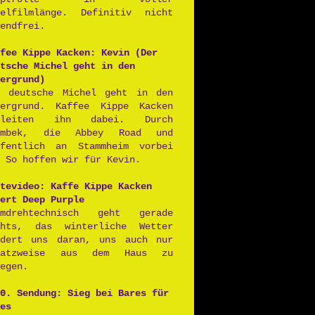
ielfilmlänge. Definitiv nicht
endfrei.
fee Kippe Kacken: Kevin (Der
tsche Michel geht in den
ergrund)
r deutsche Michel geht in den
tergrund. Kaffee Kippe Kacken
gleiten ihn dabei. Durch
rmbek, die Abbey Road und
ffentlich an Stammheim vorbei
 So hoffen wir für Kevin.
tevideo: Kaffe Kippe Kacken
ert Deep Purple
lmdrehtechnisch geht gerade
chts, das winterliche Wetter
ndert uns daran, uns auch nur
satzweise aus dem Haus zu
egen.
0. Sendung: Sieg bei Bares für
es