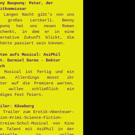
ny Baupunq: Peter, der
itkommissar
r Langen Nacht gibt's von uns
n großes Lerckerli. Benny
upunq hat uns neuen Roman
schenkt, in dem er in eine
ternative Zukunft blickt, die
hätte passiert sein können.
ten aufs Musical: AsiPhil
t. Darmiel Darms - Doktor
ch
s Musical ist fertig und ein
aum. Allerdings müsst ihr
iter auf die Premiere warten,
r wollen schließlich ein
diges Fest feiern.
iler: Käseburg
r Trailer zum Erotik-Abenteuer-
ion-Krimi-Science-Fiction-
itreise-Schul-Musical von Kino
ne Talent mit AsiPhil in der
auptrolle in voller