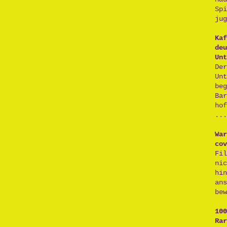
Sp
jug
Kaf
deu
Unt
De
Un
be
Ba
ho
...
War
cov
Fi
ni
hi
an
bew
100
Rar