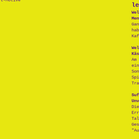
rt-Motive
le
Wel
Men
Ga
ha
Kaf
Wel
Käs
Am
ei
So
Sp
Tra
Suf
Unv
D
Er
Ta
Ge
"Au