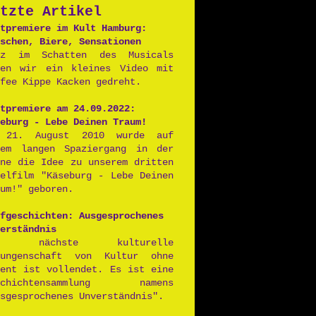
tzte Artikel
Postpunk
tpremiere im Kult Hamburg:
schen, Biere, Sensationen
nz im Schatten des Musicals
ben wir ein kleines Video mit
fee Kippe Kacken gedreht.
tpremiere am 24.09.2022:
eburg - Lebe Deinen Traum!
 21. August 2010 wurde auf
nem langen Spaziergang in der
nne die Idee zu unserem dritten
ielfilm "Käseburg - Lebe Deinen
um!" geboren.
fgeschichten: Ausgesprochenes
erständnis
ie nächste kulturelle
rungenschaft von Kultur ohne
lent ist vollendet. Es ist eine
schichtensammlung namens
sgesprochenes Unverständnis".