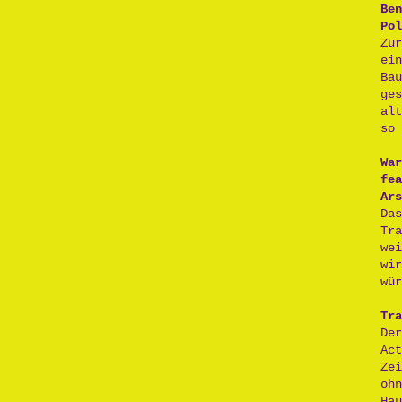
Ben
Pol
Zu
ei
Ba
ge
al
so 
War
fea
Ars
Da
Tr
we
wi
wür
Tra
De
Act
Ze
oh
H