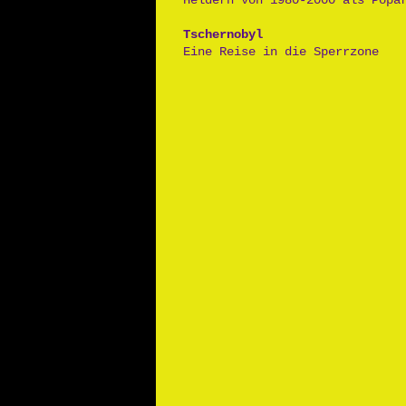
Heldern von 1980-2000 als Popa
Tschernobyl
Eine Reise in die Sperrzone