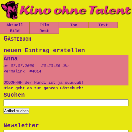
Aktuell
Film
Ton
Text
Nachrichten
Bild
Spielfilme
Rest
Leo, der
Chaos-Kirche
kleine
Mitfickrepor
Gästebuch
Gästebuch
Termine
Kurzfilme
Stücke
Panzer
t
Newsletter
Shop
Dokumentatio
Das Grauen
Das Grauen
Metallwaren
neuen Eintrag erstellen
n
der Tiefe
Links
der Tiefe
Popart
Anna
Musik
Prinzessin
Impressum
Die Opfers
Cara
Tschernobyl
Trailer
am 07.07.2009 - 20:23:36 Uhr
Prinzessin
Peter, der
Permalink:
#4014
Politik
Cara
Politkommiss
Unsinn
ar
OOOOHHHH der Hundi ist ja süüüüüß!
Käseburg
Hier geht es zum ganzen Gästebuch!
Ausgesproche
Suchen
nes
Unverständni
sr
Postpunk
Newsletter