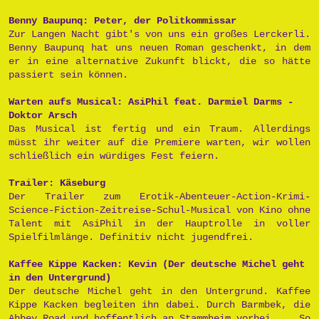
Benny Baupunq: Peter, der Politkommissar
Zur Langen Nacht gibt's von uns ein großes Lerckerli.
Benny Baupunq hat uns neuen Roman geschenkt, in dem
er in eine alternative Zukunft blickt, die so hätte
passiert sein können.
Warten aufs Musical: AsiPhil feat. Darmiel Darms -
Doktor Arsch
Das Musical ist fertig und ein Traum. Allerdings
müsst ihr weiter auf die Premiere warten, wir wollen
schließlich ein würdiges Fest feiern.
Trailer: Käseburg
Der Trailer zum Erotik-Abenteuer-Action-Krimi-
Science-Fiction-Zeitreise-Schul-Musical von Kino ohne
Talent mit AsiPhil in der Hauptrolle in voller
Spielfilmlänge. Definitiv nicht jugendfrei.
Kaffee Kippe Kacken: Kevin (Der deutsche Michel geht
in den Untergrund)
Der deutsche Michel geht in den Untergrund. Kaffee
Kippe Kacken begleiten ihn dabei. Durch Barmbek, die
Abbey Road und hoffentlich an Stammheim vorbei ... So