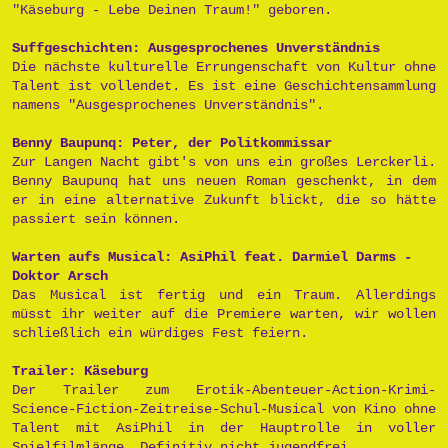
"Käseburg - Lebe Deinen Traum!" geboren.
Suffgeschichten: Ausgesprochenes Unverständnis
Die nächste kulturelle Errungenschaft von Kultur ohne
Talent ist vollendet. Es ist eine Geschichtensammlung
namens "Ausgesprochenes Unverständnis".
Benny Baupunq: Peter, der Politkommissar
Zur Langen Nacht gibt's von uns ein großes Lerckerli.
Benny Baupunq hat uns neuen Roman geschenkt, in dem
er in eine alternative Zukunft blickt, die so hätte
passiert sein können.
Warten aufs Musical: AsiPhil feat. Darmiel Darms -
Doktor Arsch
Das Musical ist fertig und ein Traum. Allerdings
müsst ihr weiter auf die Premiere warten, wir wollen
schließlich ein würdiges Fest feiern.
Trailer: Käseburg
Der Trailer zum Erotik-Abenteuer-Action-Krimi-
Science-Fiction-Zeitreise-Schul-Musical von Kino ohne
Talent mit AsiPhil in der Hauptrolle in voller
Spielfilmlänge. Definitiv nicht jugendfrei.