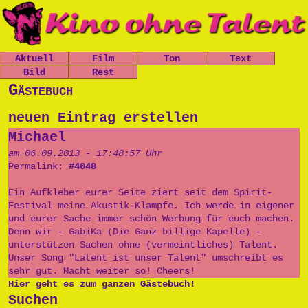
Aktuell
Film
Ton
Text
Nachrichten
Bild
Spielfilme
Rest
Leo, der
Chaos-Kirche
kleine
Mitfickrepor
Gästebuch
Gästebuch
Termine
Kurzfilme
Stücke
Panzer
t
Newsletter
Shop
Dokumentatio
Das Grauen
Das Grauen
Metallwaren
neuen Eintrag erstellen
n
der Tiefe
Links
der Tiefe
Popart
Michael
Musik
Prinzessin
Impressum
Die Opfers
Cara
Tschernobyl
Trailer
am 06.09.2013 - 17:48:57 Uhr
Prinzessin
Peter, der
Permalink:
#4048
Politik
Cara
Politkommiss
Unsinn
ar
Ein Aufkleber eurer Seite ziert seit dem Spirit-
Käseburg
Festival meine Akustik-Klampfe. Ich werde in eigener
Ausgesproche
und eurer Sache immer schön Werbung für euch machen.
nes
Denn wir - GabiKa (Die Ganz billige Kapelle) -
Unverständni
unterstützen Sachen ohne (vermeintliches) Talent.
sr
Unser Song "Latent ist unser Talent" umschreibt es
Postpunk
sehr gut. Macht weiter so! Cheers!
Hier geht es zum ganzen Gästebuch!
Suchen