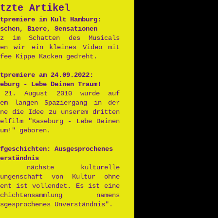
tzte Artikel
Postpunk
tpremiere im Kult Hamburg:
schen, Biere, Sensationen
nz im Schatten des Musicals
ben wir ein kleines Video mit
fee Kippe Kacken gedreht.
tpremiere am 24.09.2022:
eburg - Lebe Deinen Traum!
 21. August 2010 wurde auf
nem langen Spaziergang in der
nne die Idee zu unserem dritten
ielfilm "Käseburg - Lebe Deinen
um!" geboren.
fgeschichten: Ausgesprochenes
erständnis
ie nächste kulturelle
rungenschaft von Kultur ohne
lent ist vollendet. Es ist eine
schichtensammlung namens
sgesprochenes Unverständnis".