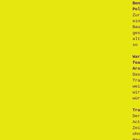
Ben
Pol
Zu
ei
Ba
ge
al
so 
War
fea
Ars
Da
Tr
we
wi
wür
Tra
De
Act
Ze
oh
H