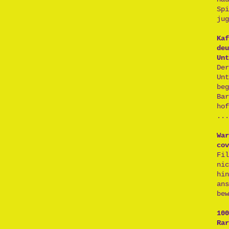
Sp
jug
Kaf
deu
Unt
De
Un
be
Ba
ho
...
War
cov
Fi
ni
hi
an
bew
100
Rar