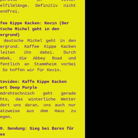
ielfilmlänge. Definitiv nicht
endfrei.
fee Kippe Kacken: Kevin (Der
tsche Michel geht in den
ergrund)
r deutsche Michel geht in den
tergrund. Kaffee Kippe Kacken
gleiten ihn dabei. Durch
rmbek, die Abbey Road und
ffentlich an Stammheim vorbei
 So hoffen wir für Kevin.
tevideo: Kaffe Kippe Kacken
ert Deep Purple
lmdrehtechnisch geht gerade
chts, das winterliche Wetter
ndert uns daran, uns auch nur
satzweise aus dem Haus zu
egen.
0. Sendung: Sieg bei Bares für
es