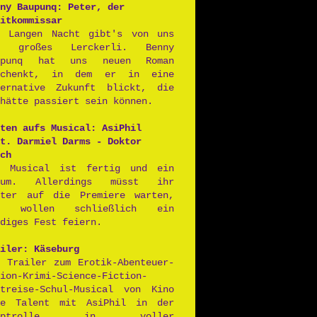
ny Baupunq: Peter, der
itkommissar
r Langen Nacht gibt's von uns
n großes Lerckerli. Benny
upunq hat uns neuen Roman
schenkt, in dem er in eine
ternative Zukunft blickt, die
hätte passiert sein können.
ten aufs Musical: AsiPhil
t. Darmiel Darms - Doktor
ch
s Musical ist fertig und ein
aum. Allerdings müsst ihr
iter auf die Premiere warten,
r wollen schließlich ein
diges Fest feiern.
iler: Käseburg
r Trailer zum Erotik-Abenteuer-
ion-Krimi-Science-Fiction-
itreise-Schul-Musical von Kino
ne Talent mit AsiPhil in der
auptrolle in voller