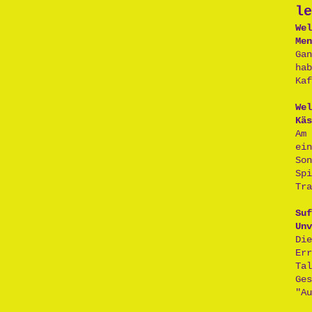
le
Wel
Men
Ga
ha
Kaf
Wel
Käs
Am
ei
So
Sp
Tra
Suf
Unv
D
Er
Ta
Ge
"Au