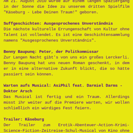
Am 21. August 2010 wurde auf einem langen Spaziergang
in der Sonne die Idee zu unserem dritten Spielfilm
"Käseburg - Lebe Deinen Traum!" geboren.
Suffgeschichten: Ausgesprochenes Unverständnis
Die nächste kulturelle Errungenschaft von Kultur ohne
Talent ist vollendet. Es ist eine Geschichtensammlung
namens "Ausgesprochenes Unverständnis".
Benny Baupunq: Peter, der Politkommissar
Zur Langen Nacht gibt's von uns ein großes Lerckerli.
Benny Baupunq hat uns neuen Roman geschenkt, in dem
er in eine alternative Zukunft blickt, die so hätte
passiert sein können.
Warten aufs Musical: AsiPhil feat. Darmiel Darms -
Doktor Arsch
Das Musical ist fertig und ein Traum. Allerdings
müsst ihr weiter auf die Premiere warten, wir wollen
schließlich ein würdiges Fest feiern.
Trailer: Käseburg
Der Trailer zum Erotik-Abenteuer-Action-Krimi-
Science-Fiction-Zeitreise-Schul-Musical von Kino ohne