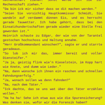
Rechenschaft ziehen."
"Da bin ick mir sicher dass se dit machen werden."
"Seien Sie vorsichtig Hauptkommissar Schmidt, Sie
wandeln auf verdammt dünnen Eis, und es herrscht
gerade Tauwetter. Ich habe gehört, dass bei den
Einsatzhundertschaften gerade wieder eine Stelle frei
geworden ist."
Heinrich schaute zu Edgar, der wie von der Tarantel
gestochen hochschoss und Haltung annahm.
"Herr Großkommandant wünschen?", sagte er und starrte
geradeaus.
"So lob ich mir das, immer bereit und voller
Diensteifer."
"Ja ja, geistig flink wie'n Kieselstein, im Kopp hart
wie Knete, und dumm wie Leder."
"Na, dann wünsche ich ihnen ein raschen und schnellen
Fahndungserfolg."
"Ja, wonach sollen wa denn fahnden?"
"Na, nach dem Täter."
"Ick dachte, das se uns wat über den Täter erzählen
wollen."
"Ha ha ha! Sehe ich etwa aus wie die Spurensicherung?
Was denken sie, wofür wir die Forensik haben?