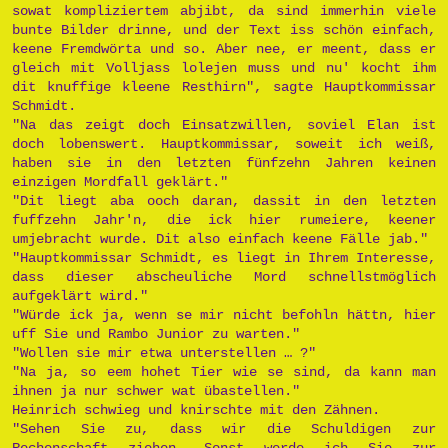
sowat kompliziertem abjibt, da sind immerhin viele
bunte Bilder drinne, und der Text iss schön einfach,
keene Fremdwörta und so. Aber nee, er meent, dass er
gleich mit Volljass lolejen muss und nu' kocht ihm
dit knuffige kleene Resthirn", sagte Hauptkommissar
Schmidt.
"Na das zeigt doch Einsatzwillen, soviel Elan ist
doch lobenswert. Hauptkommissar, soweit ich weiß,
haben sie in den letzten fünfzehn Jahren keinen
einzigen Mordfall geklärt."
"Dit liegt aba ooch daran, dassit in den letzten
fuffzehn Jahr'n, die ick hier rumeiere, keener
umjebracht wurde. Dit also einfach keene Fälle jab."
"Hauptkommissar Schmidt, es liegt in Ihrem Interesse,
dass dieser abscheuliche Mord schnellstmöglich
aufgeklärt wird."
"Würde ick ja, wenn se mir nicht befohln hättn, hier
uff Sie und Rambo Junior zu warten."
"Wollen sie mir etwa unterstellen … ?"
"Na ja, so eem hohet Tier wie se sind, da kann man
ihnen ja nur schwer wat übastellen."
Heinrich schwieg und knirschte mit den Zähnen.
"Sehen Sie zu, dass wir die Schuldigen zur
Rechenschaft ziehen. Sonst werde ich Sie zur