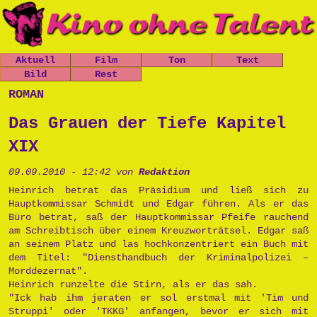
Aktuell
Film
Ton
Text
Nachrichten
Bild
Spielfilme
Rest
Leo, der
Chaos-Kirche
kleine
Mitfickrepor
Gästebuch
roman
Termine
Kurzfilme
Stücke
Panzer
t
Newsletter
Shop
Dokumentatio
Das Grauen
Das Grauen
Metallwaren
Das Grauen der Tiefe Kapitel
n
der Tiefe
Links
der Tiefe
Popart
Musik
Prinzessin
Impressum
XIX
Die Opfers
Cara
Tschernobyl
Trailer
Prinzessin
Peter, der
09.09.2010 - 12:42 von
Redaktion
Politik
Cara
Politkommiss
Unsinn
Heinrich betrat das Präsidium und ließ sich zu
ar
Hauptkommissar Schmidt und Edgar führen. Als er das
Käseburg
Ausgesproche
Büro betrat, saß der Hauptkommissar Pfeife rauchend
nes
am Schreibtisch über einem Kreuzworträtsel. Edgar saß
Unverständni
an seinem Platz und las hochkonzentriert ein Buch mit
sr
dem Titel: "Diensthandbuch der Kriminalpolizei –
Postpunk
Morddezernat".
Heinrich runzelte die Stirn, als er das sah.
"Ick hab ihm jeraten er sol erstmal mit 'Tim und
Struppi' oder 'TKKG' anfangen, bevor er sich mit