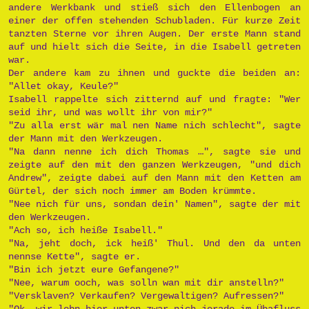
andere Werkbank und stieß sich den Ellenbogen an
einer der offen stehenden Schubladen. Für kurze Zeit
tanzten Sterne vor ihren Augen. Der erste Mann stand
auf und hielt sich die Seite, in die Isabell getreten
war.
Der andere kam zu ihnen und guckte die beiden an:
"Allet okay, Keule?"
Isabell rappelte sich zitternd auf und fragte: "Wer
seid ihr, und was wollt ihr von mir?"
"Zu alla erst wär mal nen Name nich schlecht", sagte
der Mann mit den Werkzeugen.
"Na dann nenne ich dich Thomas …", sagte sie und
zeigte auf den mit den ganzen Werkzeugen, "und dich
Andrew", zeigte dabei auf den Mann mit den Ketten am
Gürtel, der sich noch immer am Boden krümmte.
"Nee nich für uns, sondan dein' Namen", sagte der mit
den Werkzeugen.
"Ach so, ich heiße Isabell."
"Na, jeht doch, ick heiß' Thul. Und den da unten
nennse Kette", sagte er.
"Bin ich jetzt eure Gefangene?"
"Nee, warum ooch, was solln wan mit dir anstelln?"
"Versklaven? Verkaufen? Vergewaltigen? Aufressen?"
"Ok, wir lebn hier unten zwar nich jerade im Übafluss