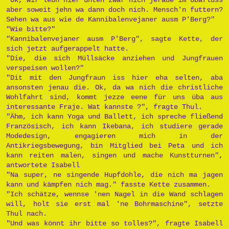
aber soweit jehn wa dann doch nich. Mensch'n futtern?
Sehen wa aus wie de Kannibalenvejaner ausm P'Berg?"
"Wie bitte?"
"Kannibalenvejaner ausm P'Berg", sagte Kette, der
sich jetzt aufgerappelt hatte.
"Die, die sich Müllsäcke anziehen und Jungfrauen
verspeisen wollen?"
"Dit mit den Jungfraun iss hier eha selten, aba
ansonsten jenau die. Ok, da wa nich die christliche
Wohlfahrt sind, kommt jezze eene für uns üba aus
interessante Fraje. Wat kannste ?", fragte Thul.
"Ähm, ich kann Yoga und Ballett, ich spreche fließend
Französisch, ich kann Ikebana, ich studiere gerade
Modedesign, engagieren mich in der
Antikriegsbewegung, bin Mitglied bei Peta und ich
kann reiten malen, singen und mache Kunstturnen",
antwortete Isabell
"Na super, ne singende Hupfdohle, die nich ma jagen
kann und kämpfen nich mag." fasste Kette zusammen.
"Ich schätze, wennse 'nen Nagel in die Wand schlagen
will, holt sie erst mal 'ne Bohrmaschine", setzte
Thul nach.
"Und was könnt ihr bitte so tolles?", fragte Isabell