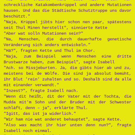
schreckliche Katakombenkrüppel und andere Mutationen
hausen. Und das die Städtische Schutztruppe uns davor
beschützt."
"Naja, Krüppel jibts hier schon nen paar, spätestens
seit Thul Minen herstellt", sinnierte Kette
"Aber wat solln Mutationen sein?"
"Na, Menschen, die durch dauerhafte genetische
Veränderung sich anders entwickeln."
"Hä?", fragten Kette und Thul im Chor.
"Naja, zum Beispiel wenn Menschen eine dritte
Brustwarze haben, zum Beispiel", sagte Isabell
"Ach. so Missjeburten. Ja, die gibts hier ab und zu,
meistens bei de Wölfe. Die sind ja absolut bemüht,
ihr Blut 'rein' zuhalten und so. Deshalb sind da alle
mit einander verwandt."
"Inzest?", fragte Isabell nach.
"Wenn dit heißt, dit der Vater mit der Tochta, die
Mudda mit'm Sohn und der Bruder mit der Schwester
schläft, denn – ja", erklärte Thul.
"Igitt, das ist ja widerlich."
"Wir ham nie wat anderet behauptet", sagte Kette.
"Also was macht ihr hier unten denn nun?", fragte
Isabell noch einmal.