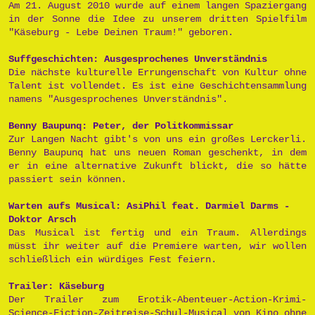
Am 21. August 2010 wurde auf einem langen Spaziergang
in der Sonne die Idee zu unserem dritten Spielfilm
"Käseburg - Lebe Deinen Traum!" geboren.
Suffgeschichten: Ausgesprochenes Unverständnis
Die nächste kulturelle Errungenschaft von Kultur ohne
Talent ist vollendet. Es ist eine Geschichtensammlung
namens "Ausgesprochenes Unverständnis".
Benny Baupunq: Peter, der Politkommissar
Zur Langen Nacht gibt's von uns ein großes Lerckerli.
Benny Baupunq hat uns neuen Roman geschenkt, in dem
er in eine alternative Zukunft blickt, die so hätte
passiert sein können.
Warten aufs Musical: AsiPhil feat. Darmiel Darms -
Doktor Arsch
Das Musical ist fertig und ein Traum. Allerdings
müsst ihr weiter auf die Premiere warten, wir wollen
schließlich ein würdiges Fest feiern.
Trailer: Käseburg
Der Trailer zum Erotik-Abenteuer-Action-Krimi-
Science-Fiction-Zeitreise-Schul-Musical von Kino ohne