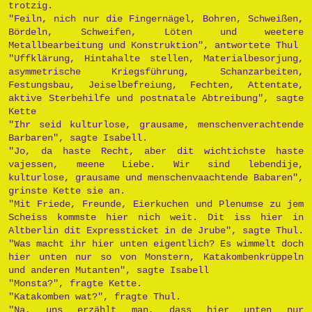
trotzig.
"Feiln, nich nur die Fingernägel, Bohren, Schweißen,
Bördeln, Schweifen, Löten und weetere
Metallbearbeitung und Konstruktion", antwortete Thul
"Uffklärung, Hintahalte stellen, Materialbesorjung,
asymmetrische Kriegsführung, Schanzarbeiten,
Festungsbau, Jeiselbefreiung, Fechten, Attentate,
aktive Sterbehilfe und postnatale Abtreibung", sagte
Kette
"Ihr seid kulturlose, grausame, menschenverachtende
Barbaren", sagte Isabell.
"Jo, da haste Recht, aber dit wichtichste haste
vajessen, meene Liebe. Wir sind lebendije,
kulturlose, grausame und menschenvaachtende Babaren",
grinste Kette sie an.
"Mit Friede, Freunde, Eierkuchen und Plenumse zu jem
Scheiss kommste hier nich weit. Dit iss hier in
Altberlin dit Expressticket in de Jrube", sagte Thul.
"Was macht ihr hier unten eigentlich? Es wimmelt doch
hier unten nur so von Monstern, Katakombenkrüppeln
und anderen Mutanten", sagte Isabell
"Monsta?", fragte Kette.
"Katakomben wat?", fragte Thul.
"Na, uns erzählt man, dass hier unten nur