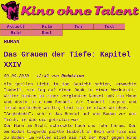
Aktuell
Film
Ton
Text
Nachrichten
Bild
Spielfilme
Rest
Leo, der
Chaos-Kirche
kleine
Mitfickrepor
Gästebuch
roman
Termine
Kurzfilme
Stücke
Panzer
t
Newsletter
Shop
Dokumentatio
Das Grauen
Das Grauen
Metallwaren
Das Grauen der Tiefe: Kapitel
n
der Tiefe
Links
der Tiefe
Popart
Musik
Prinzessin
Impressum
XXIV
Die Opfers
Cara
Tschernobyl
Trailer
Prinzessin
Peter, der
09.09.2010 - 12:42 von
Redaktion
Politik
Cara
Politkommiss
Unsinn
Als grelles Licht in ihr Gesicht schien, erwachte
ar
Isabell, sie lag auf einer Bank in einer Werkstatt.
Käseburg
Ausgesproche
Weiter hinten in einer verglasten Kanzel saß ein Mann
nes
und döste in einem Sessel. Als Isabell langsam und
Unverständni
leise aufstehen wollte, trat sie in etwas Weiches.
sr
"Arghhhhhh", schrie das Bündel auf dem Boden vor dem
Postpunk
Tisch, in das sie getreten war.
Der Mann im Stuhl schreckte hoch und fuhr herum. Der
am Boden liegende packte Isabell am Bein und riss sie
zu Boden. Im Fallen stieß sie mit dem Kopf gegen eine