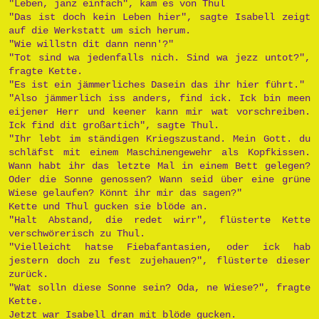
"Leben, janz einfach", kam es von Thul
"Das ist doch kein Leben hier", sagte Isabell zeigt
auf die Werkstatt um sich herum.
"Wie willstn dit dann nenn'?"
"Tot sind wa jedenfalls nich. Sind wa jezz untot?",
fragte Kette.
"Es ist ein jämmerliches Dasein das ihr hier führt."
"Also jämmerlich iss anders, find ick. Ick bin meen
eijener Herr und keener kann mir wat vorschreiben.
Ick find dit großartich", sagte Thul.
"Ihr lebt im ständigen Kriegszustand. Mein Gott. du
schläfst mit einem Maschinengewehr als Kopfkissen.
Wann habt ihr das letzte Mal in einem Bett gelegen?
Oder die Sonne genossen? Wann seid über eine grüne
Wiese gelaufen? Könnt ihr mir das sagen?"
Kette und Thul gucken sie blöde an.
"Halt Abstand, die redet wirr", flüsterte Kette
verschwörerisch zu Thul.
"Vielleicht hatse Fiebafantasien, oder ick hab
jestern doch zu fest zujehauen?", flüsterte dieser
zurück.
"Wat solln diese Sonne sein? Oda, ne Wiese?", fragte
Kette.
Jetzt war Isabell dran mit blöde gucken.