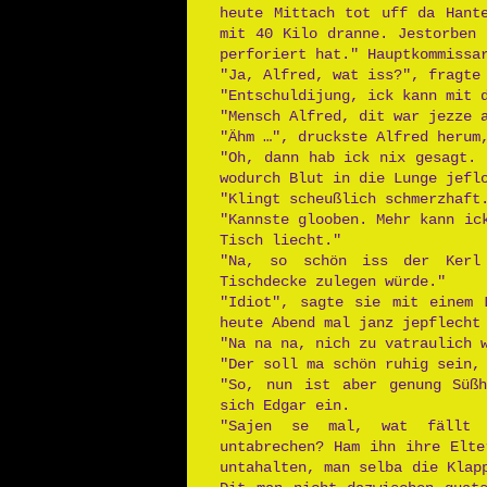
heute Mittach tot uff da Hant
mit 40 Kilo dranne. Jestorben 
perforiert hat." Hauptkommissa
"Ja, Alfred, wat iss?", fragte
"Entschuldijung, ick kann mit 
"Mensch Alfred, dit war jezze 
"Ähm …", druckste Alfred herum
"Oh, dann hab ick nix gesagt. 
wodurch Blut in die Lunge jefl
"Klingt scheußlich schmerzhaft
"Kannste glooben. Mehr kann ic
Tisch liecht."
"Na, so schön iss der Kerl
Tischdecke zulegen würde."
"Idiot", sagte sie mit einem 
heute Abend mal janz jepflecht
"Na na na, nich zu vatraulich 
"Der soll ma schön ruhig sein,
"So, nun ist aber genung Süßh
sich Edgar ein.
"Sajen se mal, wat fällt 
untabrechen? Ham ihn ihre Elte
untahalten, man selba die Klap