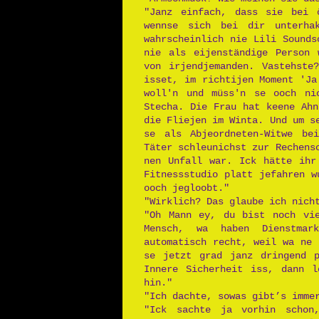
"Janz einfach, dass sie bei ö
wennse sich bei dir unterha
wahrscheinlich nie Lili Sounds
nie als eijenständige Person 
von irjendjemanden. Vastehste
isset, im richtijen Moment 'Ja
woll'n und müss'n se ooch ni
Stecha. Die Frau hat keene Ahn
die Fliejen im Winta. Und um s
se als Abjeordneten-Witwe be
Täter schleunichst zur Rechens
nen Unfall war. Ick hätte ihr
Fitnessstudio platt jefahren w
ooch jegloobt."
"Wirklich? Das glaube ich nich
"Oh Mann ey, du bist noch vie
Mensch, wa haben Dienstmar
automatisch recht, weil wa ne 
se jetzt grad janz dringend p
Innere Sicherheit iss, dann l
hin."
"Ich dachte, sowas gibt’s imme
"Ick sachte ja vorhin schon