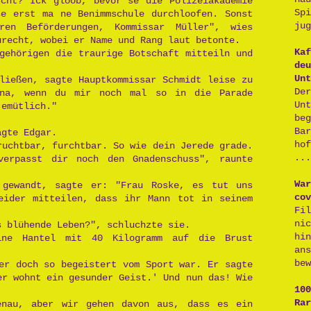
scht? Ick gloob, bevor se die Polizeiakademie
Sp
se erst ma ne Benimmschule durchloofen. Sonst
jug
en Beförderungen, Kommissar Müller", wies
urecht, wobei er Name und Rang laut betonte.
Kaf
gehörigen die traurige Botschaft mitteiln und
deu
Unt
ließen, sagte Hauptkommissar Schmidt leise zu
De
ena, wenn du mir noch mal so in die Parade
Un
jemütlich."
be
Ba
agte Edgar.
ho
ruchtbar, furchtbar. So wie dein Jerede grade.
...
erpasst dir noch den Gnadenschuss", raunte
War
 gewandt, sagte er: "Frau Roske, es tut uns
cov
eider mitteilen, dass ihr Mann tot in seinem
Fi
ni
s blühende Leben?", schluchzte sie.
hi
ine Hantel mit 40 Kilogramm auf die Brust
an
bew
er doch so begeistert vom Sport war. Er sagte
er wohnt ein gesunder Geist.' Und nun das! Wie
100
Rar
enau, aber wir gehen davon aus, dass es ein