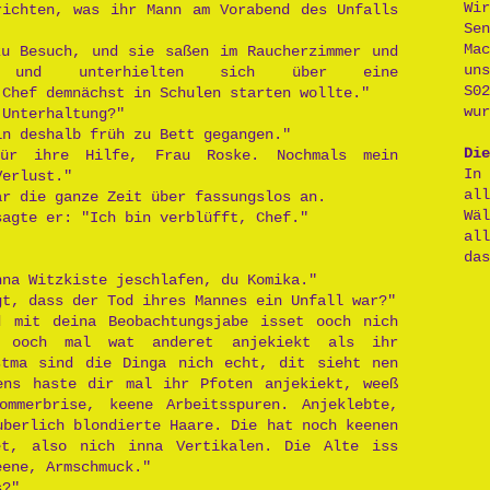
Wi
richten, was ihr Mann am Vorabend des Unfalls
Se
Ma
zu Besuch, und sie saßen im Raucherzimmer und
un
s und unterhielten sich über eine
S0
 Chef demnächst in Schulen starten wollte."
wur
 Unterhaltung?"
in deshalb früh zu Bett gegangen."
Die
ür ihre Hilfe, Frau Roske. Nochmals mein
In
Verlust."
al
ar die ganze Zeit über fassungslos an.
Wä
sagte er: "Ich bin verblüfft, Chef."
al
das
nna Witzkiste jeschlafen, du Komika."
gt, dass der Tod ihres Mannes ein Unfall war?"
 mit deina Beobachtungsjabe isset ooch nich
 ooch mal wat anderet anjekiekt als ihr
stma sind die Dinga nich echt, dit sieht nen
ens haste dir mal ihr Pfoten anjekiekt, weeß
mmerbrise, keene Arbeitsspuren. Anjeklebte,
uberlich blondierte Haare. Die hat noch keenen
et, also nich inna Vertikalen. Die Alte iss
eene, Armschmuck."
s?"