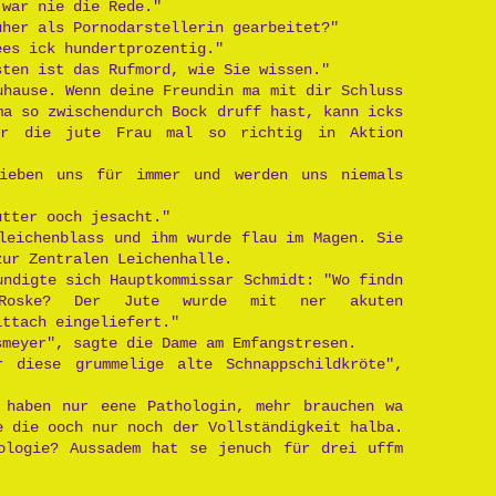
 war nie die Rede."
üher als Pornodarstellerin gearbeitet?"
ees ick hundertprozentig."
sten ist das Rufmord, wie Sie wissen."
uhause. Wenn deine Freundin ma mit dir Schluss
ma so zwischendurch Bock druff hast, kann icks
ir die jute Frau mal so richtig in Aktion
ieben uns für immer und werden uns niemals
utter ooch jesacht."
leichenblass und ihm wurde flau im Magen. Sie
zur Zentralen Leichenhalle.
undigte sich Hauptkommissar Schmidt: "Wo findn
Roske? Der Jute wurde mit ner akuten
ittach eingeliefert."
smeyer", sagte die Dame am Emfangstresen.
 diese grummelige alte Schnappschildkröte",
 haben nur eene Pathologin, mehr brauchen wa
e die ooch nur noch der Vollständigkeit halba.
ologie? Aussadem hat se jenuch für drei uffm