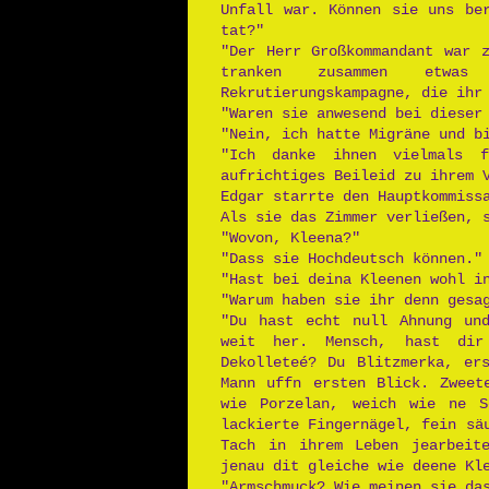
Unfall war. Können sie uns be
tat?"
"Der Herr Großkommandant war 
tranken zusammen etwa
Rekrutierungskampagne, die ihr
"Waren sie anwesend bei dieser
"Nein, ich hatte Migräne und b
"Ich danke ihnen vielmals f
aufrichtiges Beileid zu ihrem 
Edgar starrte den Hauptkommiss
Als sie das Zimmer verließen, 
"Wovon, Kleena?"
"Dass sie Hochdeutsch können."
"Hast bei deina Kleenen wohl i
"Warum haben sie ihr denn gesa
"Du hast echt null Ahnung und
weit her. Mensch, hast dir
Dekolleteé? Du Blitzmerka, er
Mann uffn ersten Blick. Zweet
wie Porzelan, weich wie ne So
lackierte Fingernägel, fein sä
Tach in ihrem Leben jearbeit
jenau dit gleiche wie deene Kl
"Armschmuck? Wie meinen sie da