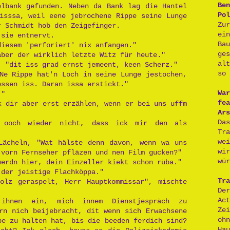
Ben
elbank gefunden. Neben da Bank lag die Hantel
Pol
isssa, weil eene jebrochene Rippe seine Lunge
Zu
r Schmidt hob den Zeigefinger.
ei
 sie entnervt.
Ba
diesem 'perforiert' nix anfangen."
ge
aber der wirklich letzte Witz für heute."
al
, "dit iss grad ernst jemeent, keen Scherz."
so 
Ne Rippe hat'n Loch in seine Lunge jestochen,
ossen iss. Daran issa erstickt."
War
."
fea
k dir aber erst erzählen, wenn er bei uns uffm
Ars
Da
 ooch wieder nicht, dass ick mir den als
Tr
we
Lächeln, "Wat hälste denn davon, wenn wa uns
wi
 vorn Fernseher pfläzen und nen Film gucken?"
wür
werdn hier, dein Einzeller kiekt schon rüba."
 der jeistige Flachköppa."
Tra
olz geraspelt, Herr Hauptkommissar", mischte
De
Act
ihnen ein, mich innem Dienstjespräch zu
Ze
rn nich beijebracht, dit wenn sich Erwachsene
oh
pe zu halten hat, bis die beeden ferdich sind?
H