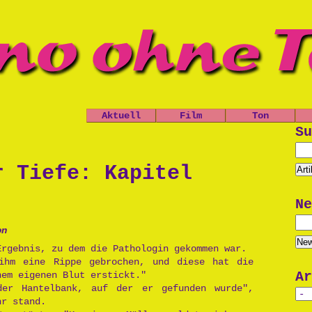
Aktuell
Film
Ton
Nachrichten
Spielfilme
Leo, der
Su
Ch
kleine
Termine
Kurzfilme
Panzer
Shop
Dokumentatio
D
r Tiefe: Kapitel
Das Grauen
n
d
der Tiefe
Musik
P
Ne
Die Opfers
Trailer
Prinzessin
P
Politik
on
Cara
Po
Unsinn
Ergebnis, zu dem die Pathologin gekommen war.
Käseburg
ihm eine Rippe gebrochen, und diese hat die
Au
Ar
nem eigenen Blut erstickt."
der Hantelbank, auf der er gefunden wurde",
Un
hr stand.