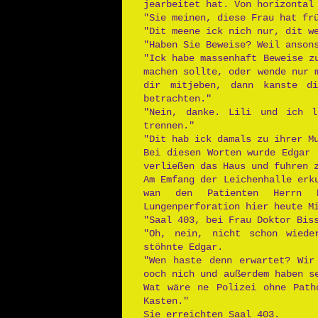
jearbeitet hat. Von horizontal
"Sie meinen, diese Frau hat fr
"Dit meene ick nich nur, dit w
"Haben Sie Beweise? Weil anson
"Ick habe massenhaft Beweise z
machen sollte, oder wende nur 
dir mitjeben, dann kanste d
betrachten."
"Nein, danke. Lili und ich l
trennen."
"Dit hab ick damals zu ihrer M
Bei diesen Worten wurde Edgar 
verließen das Haus und fuhren 
Am Emfang der Leichenhalle erk
wan den Patienten Herrn 
Lungenperforation hier heute M
"Saal 403, bei Frau Doktor Bis
"Oh, nein, nicht schon wieder
stöhnte Edgar.
"Wen haste denn erwartet? Wir
ooch nich und außerdem haben s
Wat wäre ne Polizei ohne Path
Kasten."
Sie erreichten Saal 403.