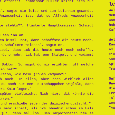
t ertönte: "Kommissar Müller meldet sich zur
le
Wel
a", sagte sie leise und zum Leichnam gewandt,
Men
Anwesenheit iss, dat se Alfreds Anwesenheit
Ga
ha
ie stehts?", flüsterte Hauptkommissar Schmidt
Kaf
d sah ihn an.
Wel
en bissl übst, dann schaffste dit heute noch,
Käs
en Schultern reichen", sagte er.
Am
abei, dass ick dit heute ooch noch schaffe.
ei
prüche mehr, ick hab een Skalpell und vadammt
So
Sp
 Doktor. So magst du mir erzählen, uff welche
Tra
sen hat?"
ersion, wie beim jroßen Zampano?"
Suf
h ooch. In allen, aber ooch wirklich allen
Unv
 du ooch nur een Hautschüppchen wegläßt, dann
D
ers Knie legen."
Er
später vielleicht. Nich hier, dit könnte die
Ta
irren."
Ge
 und erschieße jeden der dazwischenquatscht."
"Au
h mehr Arbeit, als ick ohnehin schon am Hals
 jut, dann mal los. Den Abjeordneten ham se