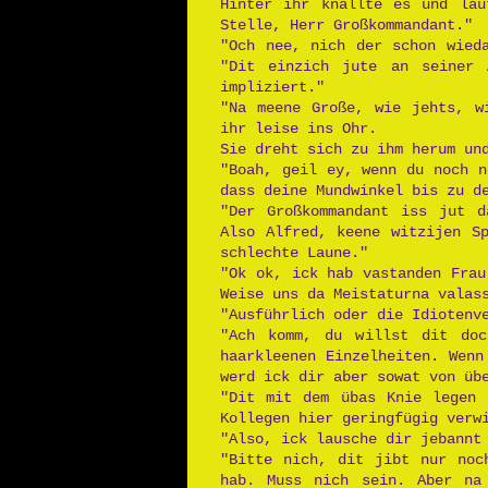
Hinter ihr knallte es und lau
Stelle, Herr Großkommandant."
"Och nee, nich der schon wied
"Dit einzich jute an seiner 
impliziert."
"Na meene Große, wie jehts, w
ihr leise ins Ohr.
Sie dreht sich zu ihm herum un
"Boah, geil ey, wenn du noch n
dass deine Mundwinkel bis zu d
"Der Großkommandant iss jut d
Also Alfred, keene witzijen S
schlechte Laune."
"Ok ok, ick hab vastanden Frau
Weise uns da Meistaturna valas
"Ausführlich oder die Idiotenv
"Ach komm, du willst dit doc
haarkleenen Einzelheiten. Wenn
werd ick dir aber sowat von üb
"Dit mit dem übas Knie legen 
Kollegen hier geringfügig verw
"Also, ick lausche dir jebannt
"Bitte nich, dit jibt nur noc
hab. Muss nich sein. Aber na