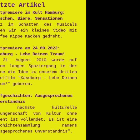
tzte Artikel
Postpunk
tpremiere im Kult Hamburg:
schen, Biere, Sensationen
nz im Schatten des Musicals
ben wir ein kleines Video mit
fee Kippe Kacken gedreht.
tpremiere am 24.09.2022:
eburg - Lebe Deinen Traum!
 21. August 2010 wurde auf
nem langen Spaziergang in der
nne die Idee zu unserem dritten
ielfilm "Käseburg - Lebe Deinen
um!" geboren.
fgeschichten: Ausgesprochenes
erständnis
ie nächste kulturelle
rungenschaft von Kultur ohne
lent ist vollendet. Es ist eine
schichtensammlung namens
sgesprochenes Unverständnis".