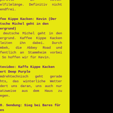
ielfilmlänge. Definitiv nicht
endfrei.
fee Kippe Kacken: Kevin (Der
tsche Michel geht in den
ergrund)
r deutsche Michel geht in den
tergrund. Kaffee Kippe Kacken
gleiten ihn dabei. Durch
rmbek, die Abbey Road und
ffentlich an Stammheim vorbei
 So hoffen wir für Kevin.
tevideo: Kaffe Kippe Kacken
ert Deep Purple
lmdrehtechnisch geht gerade
chts, das winterliche Wetter
ndert uns daran, uns auch nur
satzweise aus dem Haus zu
egen.
0. Sendung: Sieg bei Bares für
es