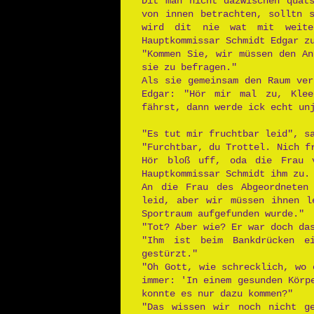
Dit man nicht dazwischen quat
von innen betrachten, solltn 
wird dit nie wat mit weiter
Hauptkommissar Schmidt Edgar z
"Kommen Sie, wir müssen den An
sie zu befragen."
Als sie gemeinsam den Raum ver
Edgar: "Hör mir mal zu, Kle
fährst, dann werde ick echt un
"Es tut mir fruchtbar leid", s
"Furchtbar, du Trottel. Nich f
Hör bloß uff, oda die Frau v
Hauptkommissar Schmidt ihm zu.
An die Frau des Abgeordneten
leid, aber wir müssen ihnen l
Sportraum aufgefunden wurde."
"Tot? Aber wie? Er war doch da
"Ihm ist beim Bankdrücken e
gestürzt."
"Oh Gott, wie schrecklich, wo 
immer: 'In einem gesunden Körp
konnte es nur dazu kommen?"
"Das wissen wir noch nicht g