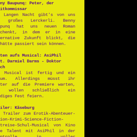
ny Baupunq: Peter, der
itkommissar
r Langen Nacht gibt's von uns
n großes Lerckerli. Benny
upunq hat uns neuen Roman
schenkt, in dem er in eine
ternative Zukunft blickt, die
hätte passiert sein können.
ten aufs Musical: AsiPhil
t. Darmiel Darms - Doktor
ch
s Musical ist fertig und ein
aum. Allerdings müsst ihr
iter auf die Premiere warten,
r wollen schließlich ein
diges Fest feiern.
iler: Käseburg
r Trailer zum Erotik-Abenteuer-
ion-Krimi-Science-Fiction-
itreise-Schul-Musical von Kino
ne Talent mit AsiPhil in der
auptrolle in voller