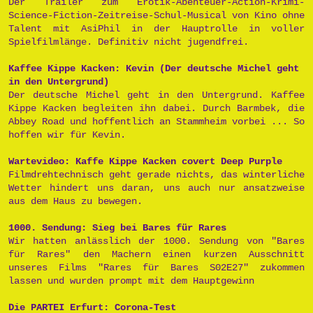
Der Trailer zum Erotik-Abenteuer-Action-Krimi-
Science-Fiction-Zeitreise-Schul-Musical von Kino ohne
Talent mit AsiPhil in der Hauptrolle in voller
Spielfilmlänge. Definitiv nicht jugendfrei.
Kaffee Kippe Kacken: Kevin (Der deutsche Michel geht
in den Untergrund)
Der deutsche Michel geht in den Untergrund. Kaffee
Kippe Kacken begleiten ihn dabei. Durch Barmbek, die
Abbey Road und hoffentlich an Stammheim vorbei ... So
hoffen wir für Kevin.
Wartevideo: Kaffe Kippe Kacken covert Deep Purple
Filmdrehtechnisch geht gerade nichts, das winterliche
Wetter hindert uns daran, uns auch nur ansatzweise
aus dem Haus zu bewegen.
1000. Sendung: Sieg bei Bares für Rares
Wir hatten anlässlich der 1000. Sendung von "Bares
für Rares" den Machern einen kurzen Ausschnitt
unseres Films "Rares für Bares S02E27" zukommen
lassen und wurden prompt mit dem Hauptgewinn
Die PARTEI Erfurt: Corona-Test