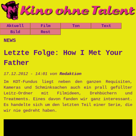
Aktuell
Film
Ton
Text
Nachrichten
Bild
Spielfilme
Rest
Leo, der
Chaos-Kirche
kleine
Mitfickrepor
Gästebuch
news
Termine
Kurzfilme
Stücke
Panzer
t
Newsletter
Shop
Dokumentatio
Das Grauen
Das Grauen
Metallwaren
Letzte Folge: How I Met Your
n
der Tiefe
Links
der Tiefe
Popart
Musik
Prinzessin
Impressum
Father
Die Opfers
Cara
Tschernobyl
Trailer
Prinzessin
Peter, der
17.12.2012 - 14:01 von
Redaktion
Politik
Cara
Politkommiss
Unsinn
Im KOT-Fundus liegt neben den ganzen Requisiten,
ar
Kameras und Schminksachen auch ein prall gefüllter
Käseburg
Ausgesproche
Leitz-Ordner mit Filmideen, Drehbüchern und
nes
Treatments. Eines davon fanden wir ganz interessant.
Unverständni
Es handelte sich um den letzten Teil einer Serie, die
sr
wir nie gedreht haben.
Postpunk