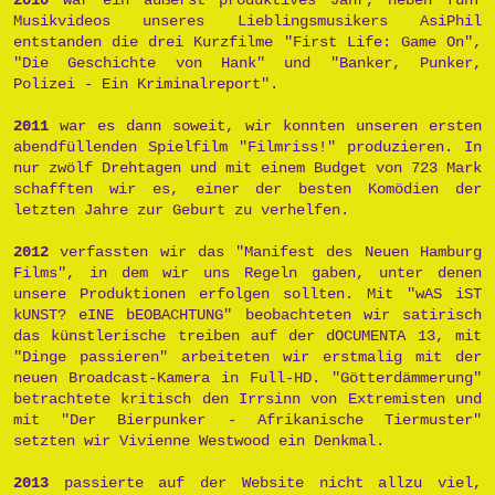
2010
war ein äußerst produktives Jahr, neben fünf
Musikvideos unseres Lieblingsmusikers AsiPhil
entstanden die drei Kurzfilme "First Life: Game On",
"Die Geschichte von Hank" und "Banker, Punker,
Polizei - Ein Kriminalreport".
2011
war es dann soweit, wir konnten unseren ersten
abendfüllenden Spielfilm "Filmriss!" produzieren. In
nur zwölf Drehtagen und mit einem Budget von 723 Mark
schafften wir es, einer der besten Komödien der
letzten Jahre zur Geburt zu verhelfen.
2012
verfassten wir das "Manifest des Neuen Hamburg
Films", in dem wir uns Regeln gaben, unter denen
unsere Produktionen erfolgen sollten. Mit "wAS iST
kUNST? eINE bEOBACHTUNG" beobachteten wir satirisch
das künstlerische treiben auf der dOCUMENTA 13, mit
"Dinge passieren" arbeiteten wir erstmalig mit der
neuen Broadcast-Kamera in Full-HD. "Götterdämmerung"
betrachtete kritisch den Irrsinn von Extremisten und
mit "Der Bierpunker - Afrikanische Tiermuster"
setzten wir Vivienne Westwood ein Denkmal.
2013
passierte auf der Website nicht allzu viel,