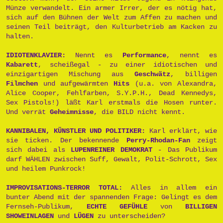
Münze verwandelt. Ein armer Irrer, der es nötig hat,
sich auf den Bühnen der Welt zum Affen zu machen und
seinen Teil beiträgt, den Kulturbetrieb am Kacken zu
halten.
IDIOTENKLAVIER:
Nennt es
Performance
, nennt es
Kabarett
, scheißegal - zu einer idiotischen und
einzigartigen Mischung aus
Geschwätz
, billigen
Filmchen
und aufgewärmten
Hits
(u.a. von Alexandra,
Alice Cooper, Fehlfarben, S.Y.P.H., Dead Kennedys,
Sex Pistols!) läßt Karl erstmals die Hosen runter.
Und verrät
Geheimnisse
, die BILD nicht kennt.
KANNIBALEN, KÜNSTLER UND POLITIKER:
Karl erklärt, wie
sie ticken. Der bekennende
Perry-Rhodan-Fan
zeigt
sich dabei als
LUPENREINER DEMOKRAT
- Das Publikum
darf WÄHLEN zwischen Suff, Gewalt, Polit-Schrott, Sex
und heilem Punkrock!
IMPROVISATIONS-TERROR TOTAL:
Alles in allem ein
bunter Abend mit der spannenden Frage: Gelingt es dem
Fernseh-Publikum,
ECHTE GEFÜHLE
von
BILLIGEN
SHOWEINLAGEN
und
LÜGEN
zu unterscheiden?