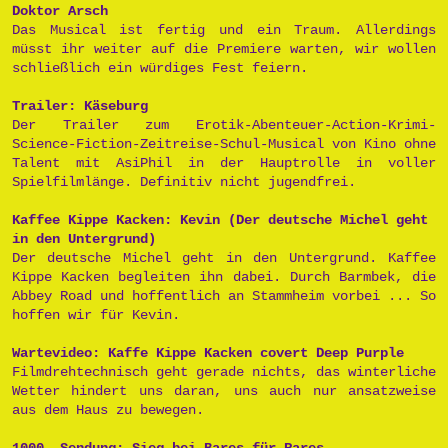
Doktor Arsch
Das Musical ist fertig und ein Traum. Allerdings
müsst ihr weiter auf die Premiere warten, wir wollen
schließlich ein würdiges Fest feiern.
Trailer: Käseburg
Der Trailer zum Erotik-Abenteuer-Action-Krimi-
Science-Fiction-Zeitreise-Schul-Musical von Kino ohne
Talent mit AsiPhil in der Hauptrolle in voller
Spielfilmlänge. Definitiv nicht jugendfrei.
Kaffee Kippe Kacken: Kevin (Der deutsche Michel geht
in den Untergrund)
Der deutsche Michel geht in den Untergrund. Kaffee
Kippe Kacken begleiten ihn dabei. Durch Barmbek, die
Abbey Road und hoffentlich an Stammheim vorbei ... So
hoffen wir für Kevin.
Wartevideo: Kaffe Kippe Kacken covert Deep Purple
Filmdrehtechnisch geht gerade nichts, das winterliche
Wetter hindert uns daran, uns auch nur ansatzweise
aus dem Haus zu bewegen.
1000. Sendung: Sieg bei Bares für Rares