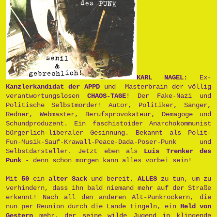
KARL NAGEL:
Ex-
Kanzlerkandidat der APPD
und Masterbrain der völlig
verantwortungslosen
CHAOS-TAGE
! Der Fake-Nazi und
Politische Selbstmörder! Autor, Politiker, Sänger,
Redner, Webmaster, Berufsprovokateur, Demagoge und
Schundproduzent. Ein faschistoider Anarchokommunist
bürgerlich-liberaler Gesinnung. Bekannt als Polit-
Fun-Musik-Sauf-Krawall-Peace-Dada-Poser-Punk und
Selbstdarsteller. Jetzt eben als
Luis Trenker des
Punk
- denn schon morgen kann alles vorbei sein!
Mit
50
ein
alter Sack
und bereit,
ALLES
zu tun, um zu
verhindern, dass ihn bald niemand mehr auf der Straße
erkennt! Nach all den anderen Alt-Punkrockern, die
nun per Reunion durch die Lande tingeln, ein
Held von
Gestern
mehr, der seine wilde Jugend in klingende