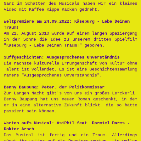
Ganz im Schatten des Musicals haben wir ein kleines
Video mit Kaffee Kippe Kacken gedreht.
Weltpremiere am 24.09.2022: Käseburg - Lebe Deinen
Traum!
Am 21. August 2010 wurde auf einem langen Spaziergang
in der Sonne die Idee zu unserem dritten Spielfilm
"Käseburg - Lebe Deinen Traum!" geboren.
Suffgeschichten: Ausgesprochenes Unverständnis
Die nächste kulturelle Errungenschaft von Kultur ohne
Talent ist vollendet. Es ist eine Geschichtensammlung
namens "Ausgesprochenes Unverständnis".
Benny Baupunq: Peter, der Politkommissar
Zur Langen Nacht gibt's von uns ein großes Lerckerli.
Benny Baupunq hat uns neuen Roman geschenkt, in dem
er in eine alternative Zukunft blickt, die so hätte
passiert sein können.
Warten aufs Musical: AsiPhil feat. Darmiel Darms -
Doktor Arsch
Das Musical ist fertig und ein Traum. Allerdings
müsst ihr weiter auf die Premiere warten, wir wollen