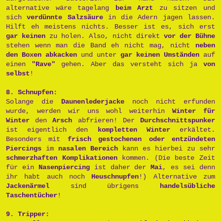
alternative wäre tagelang
beim Arzt
zu sitzen und
sich
verdünnte Salzsäure
in die Adern jagen lassen.
Hilft eh meistens nichts. Besser ist es, sich erst
gar keinen
zu holen. Also, nicht direkt
vor der Bühne
stehen wenn man die Band eh nicht mag, nicht
neben
den Boxen abkacken
und unter
gar keinen Umständen
auf
einen
"Rave"
gehen. Aber das versteht sich ja
von
selbst
!
8. Schnupfen:
Solange die
Daunenlederjacke
noch nicht erfunden
wurde, werden wir uns wohl weiterhin
Winter für
Winter
den
Arsch
abfrieren! Der
Durchschnittspunker
ist eigentlich den
kompletten Winter
erkältet.
Besonders mit
frisch gestochenen oder entzündeten
Piercings
im
nasalen Bereich
kann es hierbei zu sehr
schmerzhaften Komplikationen
kommen. (Die beste Zeit
für ein
Nasenpiercing
ist daher der
Mai
, es sei denn
ihr habt auch noch
Heuschnupfen
!) Alternative zum
Jackenärmel
sind übrigens
handelsübliche
Taschentücher
!
9. Tripper: