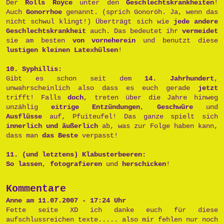
Der
Rolls Royce
unter den
Geschlechtskrankheiten
!
Auch
Gonorrhoe
genannt. (sprich Gonoröh. Ja, wenn das
nicht schwul klingt!) Überträgt sich wie
jede andere
Geschlechtskrankheit
auch. Das bedeutet ihr
vermeidet
sie am besten
von vorneherein
und benutzt diese
lustigen kleinen Latexhülsen
!
10. Syphillis:
Gibt es schon seit dem
14. Jahrhundert
,
unwahrscheinlich also dass es euch gerade
jetzt
trifft! Falls
doch
, treten über die Jahre hinweg
unzählig
eitrige Entzündungen
,
Geschwüre
und
Ausflüsse
auf, Pfuiteufel! Das ganze spielt sich
innerlich und äußerlich
ab, was zur Folge haben kann,
dass man
das Beste
verpasst!
11. (und letztens) Klabusterbeeren:
So lassen
,
fotografieren
und
herschicken
!
Kommentare
Anne am 11.07.2007 - 17:24 Uhr
Fette seite XD ich danke euch für diese
aufschlussreichen texte..... also mir fehlen nur noch