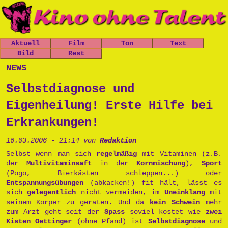
Aktuell
Film
Ton
Text
Nachrichten
Bild
Spielfilme
Rest
Leo, der
Chaos-Kirche
kleine
Mitfickrepor
Gästebuch
news
Termine
Kurzfilme
Stücke
Panzer
t
Newsletter
Shop
Dokumentatio
Das Grauen
Das Grauen
Metallwaren
Selbstdiagnose und
n
der Tiefe
Links
der Tiefe
Popart
Musik
Prinzessin
Impressum
Eigenheilung! Erste Hilfe bei
Die Opfers
Cara
Tschernobyl
Trailer
Prinzessin
Erkrankungen!
Peter, der
Politik
Cara
Politkommiss
Unsinn
16.03.2006 - 21:14 von
Redaktion
ar
Käseburg
Ausgesproche
Selbst wenn man sich
regelmäßig
mit Vitaminen (z.B.
nes
der
Multivitaminsaft
in der
Kornmischung
),
Sport
Unverständni
(Pogo, Bierkästen schleppen...) oder
sr
Entspannungsübungen
(abkacken!) fit hält, lässt es
sich
gelegentlich
nicht vermeiden, im
Uneinklang
mit
Postpunk
seinem Körper zu geraten. Und da
kein Schwein
mehr
zum Arzt geht seit der
Spass
soviel kostet wie
zwei
Kisten Oettinger
(ohne Pfand) ist
Selbstdiagnose
und