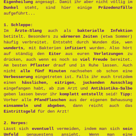
Eigenheilung
angesagt. Damit ihr aber nicht völlig im
Dunkel
steht, sind hier einige
Präzedenzfälle
aufgeführt...
1. Schleppe:
Im
Ärzte-Slang
auch als
bakterielle Infektion
betitelt. Besonders zu
wärmeren Zeiten
(etwa Sommer)
häufig verbreitet. Entsteht durch Wunden die, wen
wunderts
, mit Bakterien
infiziert
wurden. Also hört
auf ständig den
Eiter
aus euren
Verletzungen
zu
drücken, auch wenn es noch so
viel Freude
bereitet.
Am besten
Pflaster
drauf und in Ruhe lassen. Auch
nicht
alle fünf Minuten
nachsehen ob schon eine
Verbesserung
eingetreten ist. Falls ihr euch trotzdem
einen
hässlichen, eitrigen, juckenden Ausschlag
eingefangen habt, ab zum Arzt und
Antibiotika-Salbe
geben lassen bevor ihr
komplett entstellt
seid!
Tipp:
Vorher alle
Pfandflaschen
aus der eigenen Behausung
einsammeln und abgeben
, dann reicht auch das
Eintrittsgeld
für den Arzt!
2. Herpes:
Lässt sich
eventuell
vermeiden, indem man sich
sein
Umfeld
genauestens ansieht. Wenn man eine