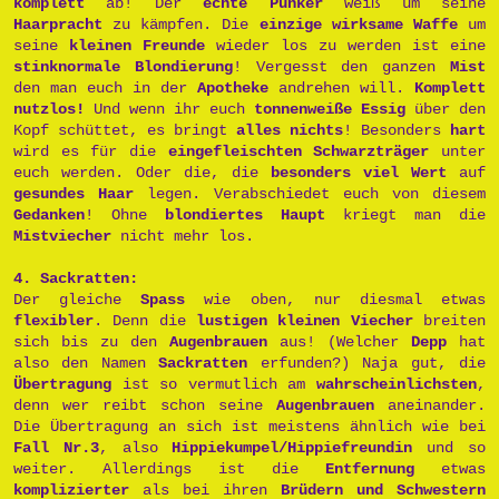
komplett
ab! Der
echte Punker
weiß um seine
Haarpracht
zu kämpfen. Die
einzige wirksame Waffe
um
seine
kleinen Freunde
wieder los zu werden ist eine
stinknormale Blondierung
! Vergesst den ganzen
Mist
den man euch in der
Apotheke
andrehen will.
Komplett
nutzlos!
Und wenn ihr euch
tonnenweiße Essig
über den
Kopf schüttet, es bringt
alles nichts
! Besonders
hart
wird es für die
eingefleischten Schwarzträger
unter
euch werden. Oder die, die
besonders viel Wert
auf
gesundes Haar
legen. Verabschiedet euch von diesem
Gedanken
! Ohne
blondiertes Haupt
kriegt man die
Mistviecher
nicht mehr los.
4. Sackratten:
Der gleiche
Spass
wie oben, nur diesmal etwas
flexibler
. Denn die
lustigen kleinen Viecher
breiten
sich bis zu den
Augenbrauen
aus! (Welcher
Depp
hat
also den Namen
Sackratten
erfunden?) Naja gut, die
Übertragung
ist so vermutlich am
wahrscheinlichsten
,
denn wer reibt schon seine
Augenbrauen
aneinander.
Die Übertragung an sich ist meistens ähnlich wie bei
Fall Nr.3
, also
Hippiekumpel/Hippiefreundin
und so
weiter. Allerdings ist die
Entfernung
etwas
komplizierter
als bei ihren
Brüdern und Schwestern