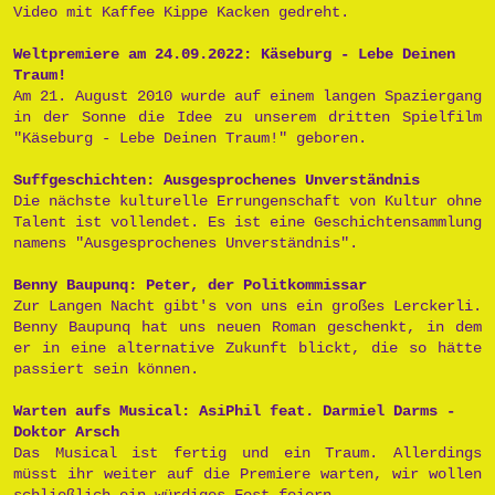
Video mit Kaffee Kippe Kacken gedreht.
Weltpremiere am 24.09.2022: Käseburg - Lebe Deinen
Traum!
Am 21. August 2010 wurde auf einem langen Spaziergang
in der Sonne die Idee zu unserem dritten Spielfilm
"Käseburg - Lebe Deinen Traum!" geboren.
Suffgeschichten: Ausgesprochenes Unverständnis
Die nächste kulturelle Errungenschaft von Kultur ohne
Talent ist vollendet. Es ist eine Geschichtensammlung
namens "Ausgesprochenes Unverständnis".
Benny Baupunq: Peter, der Politkommissar
Zur Langen Nacht gibt's von uns ein großes Lerckerli.
Benny Baupunq hat uns neuen Roman geschenkt, in dem
er in eine alternative Zukunft blickt, die so hätte
passiert sein können.
Warten aufs Musical: AsiPhil feat. Darmiel Darms -
Doktor Arsch
Das Musical ist fertig und ein Traum. Allerdings
müsst ihr weiter auf die Premiere warten, wir wollen
schließlich ein würdiges Fest feiern.