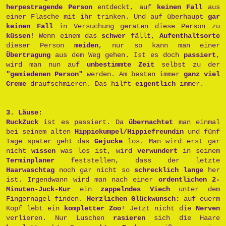
herpestragende Person
entdeckt, auf
keinen Fall
aus
einer Flasche mit ihr trinken. Und auf überhaupt
gar
keinen Fall
in Versuchung geraten diese Person zu
küssen
! Wenn einem das
schwer
fällt,
Aufenthaltsorte
dieser Person
meiden
, nur so kann man einer
Übertragung
aus dem Weg gehen. Ist es doch
passiert
,
wird man nun auf
unbestimmte Zeit
selbst zu der
"gemiedenen Person"
werden. Am besten immer
ganz viel
Creme
draufschmieren. Das hilft
eigentlich
immer.
3. Läuse:
RuckZuck
ist es passiert. Da
übernachtet
man einmal
bei seinem alten
Hippiekumpel/Hippiefreundin
und fünf
Tage später geht das
Gejucke
los. Man wird erst gar
nicht
wissen
was los ist, wird
verwundert
in seinem
Terminplaner
feststellen, dass der letzte
Haarwaschtag
noch gar nicht so
schrecklich lange
her
ist. Irgendwann wird man nach einer
ordentlichen 2-
Minuten-Juck-Kur
ein
zappelndes Viech
unter dem
Fingernagel finden.
Herzlichen Glückwunsch:
auf euerm
Kopf lebt ein
kompletter Zoo
! Jetzt nicht die
Nerven
verlieren. Nur Luschen
rasieren
sich die Haare