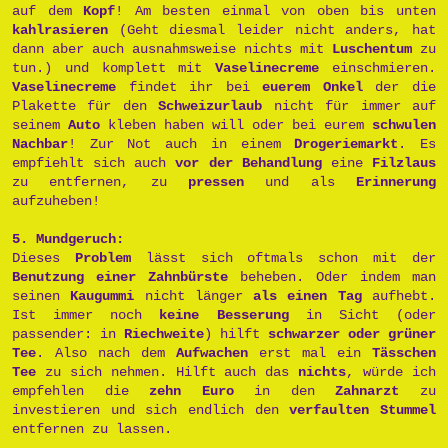
auf dem
Kopf
! Am besten einmal von oben bis unten
kahlrasieren
(Geht diesmal leider nicht anders, hat
dann aber auch ausnahmsweise nichts mit
Luschentum
zu
tun.) und komplett mit
Vaselinecreme
einschmieren.
Vaselinecreme
findet ihr bei
euerem Onkel
der die
Plakette für den
Schweizurlaub
nicht für immer auf
seinem
Auto
kleben haben will oder bei eurem
schwulen
Nachbar
! Zur Not auch in einem
Drogeriemarkt
. Es
empfiehlt sich auch
vor der Behandlung
eine
Filzlaus
zu entfernen, zu
pressen
und als
Erinnerung
aufzuheben!
5. Mundgeruch:
Dieses
Problem
lässt sich oftmals schon mit der
Benutzung einer Zahnbürste
beheben. Oder indem man
seinen
Kaugummi
nicht länger
als einen Tag
aufhebt.
Ist immer noch
keine Besserung
in Sicht (oder
passender: in
Riechweite
) hilft
schwarzer oder grüner
Tee
. Also nach dem
Aufwachen
erst mal ein
Tässchen
Tee
zu sich nehmen. Hilft auch das
nichts
, würde ich
empfehlen die
zehn Euro
in den
Zahnarzt
zu
investieren und sich endlich den
verfaulten Stummel
entfernen zu lassen.