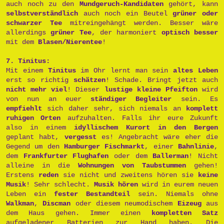
auch noch zu den
Mundgeruch-Kandidaten
gehört, kann
selbstverständlich
auch noch ein Beutel
grüner oder
schwarzer Tee
mitreingehängt werden. Besser wäre
allerdings
grüner Tee
, der harmoniert
optisch besser
mit dem
Blasen/Nierentee
!
7. Tinitus:
Mit einem
Tinitus
im Ohr lernt man sein
altes Leben
erst so richtig
schätzen
! Schade. Bringt jetzt auch
nicht mehr viel
! Dieser
lustige kleine Pfeifton
wird
von nun an euer
ständiger Begleiter
sein. Es
empfiehlt
sich daher sehr, sich niemals an
komplett
ruhigen Orten
aufzuhalten. Falls ihr eure Zukunft
also in einem
idyllischem Kurort in den Bergen
geplant habt,
vergesst
es! Angebracht wäre eher die
Gegend um den
Hamburger Fischmarkt
, einer
Bahnlinie
,
dem
Frankfurter Flughafen
oder dem
Ballerman
! Nicht
alleine in die
Wohnungen von Taubstummen
gehen!
Erstens
reden
sie nicht und zweitens hören sie
keine
Musik
! Sehr schlecht.
Musik hören
wird in eurem neuen
Leben ein
fester Bestandteil
sein. Niemals ohne
Walkman
,
Discman
oder diesem neumodischem
Eizeug
aus
dem Haus gehen. Immer einen
kompletten Satz
aufgeladener Batterien zur Hand haben. Die