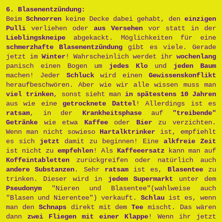
6. Blasenentzündung:
Beim
Schnorren
keine Decke dabei gehabt, den
einzigen
Pulli
verliehen oder
aus Versehen
vor statt in der
Lieblingskneipe
abgekackt. Möglichkeiten für eine
schmerzhafte Blasenentzündung
gibt es viele. Gerade
jetzt im
Winter
! Wahrscheinlich werdet ihr
wochenlang
panisch einen Bogen um
jedes Klo
und
jeden Baum
machen! Jeder
Schluck
wird einen
Gewissenskonflikt
heraufbeschwören. Aber wie wir alle wissen muss man
viel trinken
, sonst sieht man
in spätestens 10 Jahren
aus wie eine
getrocknete Dattel
! Allerdings ist es
ratsam
, in der
Krankheitsphase
auf
"treibende"
Getränke
wie etwa
Kaffee
oder
Bier
zu verzichten.
Wenn man nicht sowieso
Hartalktrinker
ist, empfiehlt
es sich
jetzt
damit zu beginnen! Eine
alkfreie Zeit
ist nicht zu
empfehlen
! Als
Kaffeeersatz
kann man auf
Koffeintabletten
zurückgreifen oder natürlich auch
andere Substanzen
. Sehr
ratsam
ist es,
Blasentee
zu
trinken. Dieser wird in
jedem Supermarkt
unter dem
Pseudonym
"Nieren und Blasentee"(wahlweise auch
"Blasen und Nierentee") verkauft.
Schlau
ist es, wenn
man den
Schnaps
direkt mit dem
Tee
mischt. Das wären
dann
zwei Fliegen mit einer Klappe
! Wenn ihr jetzt