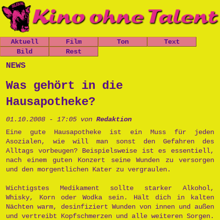
Aktuell
Film
Ton
Text
Nachrichten
Bild
Spielfilme
Rest
Leo, der
Chaos-Kirche
kleine
Mitfickrepor
Gästebuch
news
Termine
Kurzfilme
Stücke
Panzer
t
Newsletter
Shop
Dokumentatio
Das Grauen
Das Grauen
Metallwaren
Was gehört in die
n
der Tiefe
Links
der Tiefe
Popart
Musik
Prinzessin
Impressum
Hausapotheke?
Die Opfers
Cara
Tschernobyl
Trailer
Prinzessin
Peter, der
01.10.2008 - 17:05 von
Redaktion
Politik
Cara
Politkommiss
Unsinn
Eine gute Hausapotheke ist ein Muss für jeden
ar
Asozialen, wie will man sonst den Gefahren des
Käseburg
Ausgesproche
Alltags vorbeugen? Beispielsweise ist es essentiell,
nes
nach einem guten Konzert seine Wunden zu versorgen
Unverständni
und den morgentlichen Kater zu vergraulen.
sr
Postpunk
Wichtigstes Medikament sollte starker Alkohol,
Whisky, Korn oder Wodka sein. Hält dich in kalten
Nächten warm, desinfiziert Wunden von innen und außen
und vertreibt Kopfschmerzen und alle weiteren Sorgen.