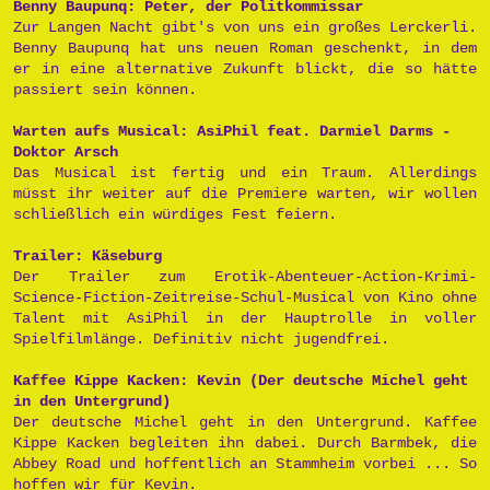
Benny Baupunq: Peter, der Politkommissar
Zur Langen Nacht gibt's von uns ein großes Lerckerli.
Benny Baupunq hat uns neuen Roman geschenkt, in dem
er in eine alternative Zukunft blickt, die so hätte
passiert sein können.
Warten aufs Musical: AsiPhil feat. Darmiel Darms -
Doktor Arsch
Das Musical ist fertig und ein Traum. Allerdings
müsst ihr weiter auf die Premiere warten, wir wollen
schließlich ein würdiges Fest feiern.
Trailer: Käseburg
Der Trailer zum Erotik-Abenteuer-Action-Krimi-
Science-Fiction-Zeitreise-Schul-Musical von Kino ohne
Talent mit AsiPhil in der Hauptrolle in voller
Spielfilmlänge. Definitiv nicht jugendfrei.
Kaffee Kippe Kacken: Kevin (Der deutsche Michel geht
in den Untergrund)
Der deutsche Michel geht in den Untergrund. Kaffee
Kippe Kacken begleiten ihn dabei. Durch Barmbek, die
Abbey Road und hoffentlich an Stammheim vorbei ... So
hoffen wir für Kevin.