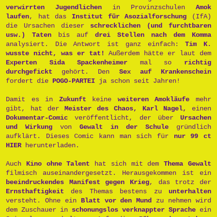
verwirrten Jugendlichen
in Provinzschulen
Amok
laufen
, hat das
Institut für Asozialforschung
(IfA)
die Ursachen dieser
schrecklichen (und furchtbaren
usw.) Taten
bis auf
drei Stellen nach dem Komma
analysiert. Die Antwort ist ganz einfach:
Tim K.
wusste nicht, was er tat!
Außerdem hätte er laut dem
Experten Sida Spackenheimer
mal so
richtig
durchgefickt
gehört. Den
Sex auf Krankenschein
fordert die
POGO-PARTEI
ja schon seit Jahren!
Damit es in
Zukunft
keine
weiteren Amokläufe
mehr
gibt, hat der
Meister des Chaos, Karl Nagel,
einen
Dokumentar-Comic
veröffentlicht, der über
Ursachen
und Wirkung
von
Gewalt in der Schule
gründlich
aufklärt. Dieses Comic kann man sich für
nur 99 ct
HIER
herunterladen.
Auch
Kino ohne Talent
hat sich mit dem
Thema Gewalt
filmisch auseinandergesetzt. Herausgekommen ist ein
beeindruckendes Manifest gegen Krieg
, das trotz der
Ernsthaftigkeit
des Themas bestens zu
unterhalten
versteht. Ohne ein
Blatt vor den Mund
zu nehmen wird
dem Zuschauer in
schonungslos verknappter Sprache
ein