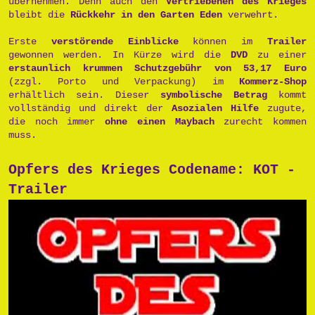
übernehmen. Denn auch den
Vertriebenen des Krieges
bleibt die
Rückkehr in den Garten Eden
verwehrt.
Erste
verstörende Einblicke
können im
Trailer
gewonnen werden. In Kürze wird die
DVD
zu einer
erstaunlich krummen Schutzgebühr von 53,17 Euro
(zzgl. Porto und Verpackung) im
Kommerz-Shop
erhältlich sein. Dieser
symbolische Betrag
kommt
vollständig und direkt der
Asozialen Hilfe
zugute,
die noch immer
ohne einen Maybach
zurecht kommen
muss.
Opfers des Krieges Codename: KOT -
Trailer