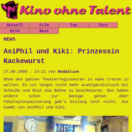
Aktuell
Film
Ton
Text
Nachrichten
Bild
Spielfilme
Rest
Leo, der
Chaos-Kirche
kleine
Mitfickrepor
Gästebuch
news
Termine
Kurzfilme
Stücke
Panzer
t
Newsletter
Shop
Dokumentatio
Das Grauen
Das Grauen
Metallwaren
AsiPhil und Kiki: Prinzessin
n
der Tiefe
Links
der Tiefe
Popart
Musik
Prinzessin
Impressum
Kackewurst
Die Opfers
Cara
Tschernobyl
Trailer
Prinzessin
Peter, der
27.09.2009 - 14:11 von
Redaktion
Politik
Cara
Politkommiss
Unsinn
Ohne den ganzen Theaterregisseuren zu nahe treten zu
ar
wollen: Es ist längst nicht mehr avantgardistisch mit
Käseburg
Ausgesproche
Scheiße und Blut die Bühne zu beschmieren. Das haben
nes
andere schon zur Genüge getan. Aber
Unverständni
Fäkalsynonymisierung gab's bislang noch nicht, die
sr
kommt von AsiPhil und Kiki.
Postpunk