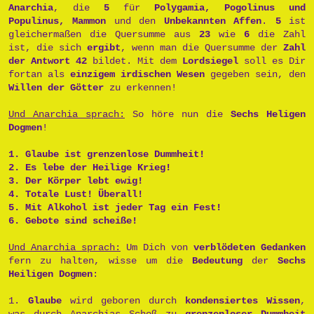
Anarchia
, die
5
für
Polygamia, Pogolinus und
Populinus, Mammon
und den
Unbekannten Affen
.
5
ist
gleichermaßen die Quersumme aus
23
wie
6
die Zahl
ist, die sich
ergibt
, wenn man die Quersumme der
Zahl
der Antwort 42
bildet. Mit dem
Lordsiegel
soll es Dir
fortan als
einzigem irdischen Wesen
gegeben sein, den
Willen der Götter
zu erkennen!
Und Anarchia sprach:
So höre nun die
Sechs Heligen
Dogmen
!
1. Glaube ist grenzenlose Dummheit!
2. Es lebe der Heilige Krieg!
3. Der Körper lebt ewig!
4. Totale Lust! Überall!
5. Mit Alkohol ist jeder Tag ein Fest!
6. Gebote sind scheiße!
Und Anarchia sprach:
Um Dich von
verblödeten Gedanken
fern zu halten, wisse um die
Bedeutung
der
Sechs
Heiligen Dogmen
:
1.
Glaube
wird geboren durch
kondensiertes Wissen
,
was durch Anarchias Schoß zu
grenzenloser Dummheit