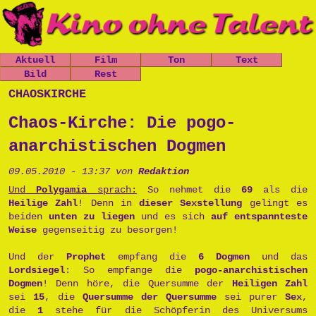
Aktuell
Film
Ton
Text
Nachrichten
Bild
Spielfilme
Rest
Leo, der
Chaos-Kirche
kleine
Mitfickrepor
Gästebuch
chaoskirche
Termine
Kurzfilme
Stücke
Panzer
t
Newsletter
Shop
Dokumentatio
Das Grauen
Das Grauen
Metallwaren
Chaos-Kirche: Die pogo-
n
der Tiefe
Links
der Tiefe
Popart
Musik
Prinzessin
Impressum
anarchistischen Dogmen
Die Opfers
Cara
Tschernobyl
Trailer
Prinzessin
Peter, der
09.05.2010 - 13:37 von
Redaktion
Politik
Cara
Politkommiss
Unsinn
Und
Polygamia
sprach:
So nehmet die
69
als die
ar
Heilige Zahl
! Denn in
dieser Sexstellung
gelingt es
Käseburg
Ausgesproche
beiden
unten zu liegen
und es sich
auf entspannteste
nes
Weise
gegenseitig zu besorgen!
Unverständni
sr
Und der
Prophet
empfang die
6 Dogmen
und das
Postpunk
Lordsiegel
: So empfange die
pogo-anarchistischen
Dogmen
! Denn höre, die Quersumme der
Heiligen Zahl
sei
15
, die
Quersumme der Quersumme
sei purer
Sex
,
die
1
stehe für die Schöpferin des Universums