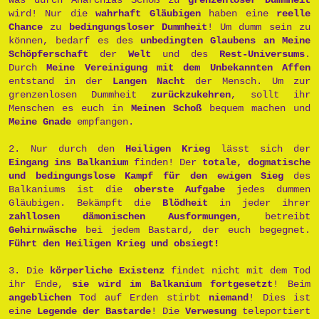
wird! Nur die
wahrhaft Gläubigen
haben eine
reelle
Chance
zu
bedingungsloser Dummheit
! Um dumm sein zu
können, bedarf es des
unbedingten Glaubens an Meine
Schöpferschaft
der
Welt
und des
Rest-Universums
.
Durch
Meine Vereinigung mit dem Unbekannten Affen
entstand in der
Langen Nacht
der Mensch. Um zur
grenzenlosen Dummheit
zurückzukehren
, sollt ihr
Menschen es euch in
Meinen Schoß
bequem machen und
Meine Gnade
empfangen.
2. Nur durch den
Heiligen Krieg
lässt sich der
Eingang ins Balkanium
finden! Der
totale, dogmatische
und bedingungslose Kampf für den ewigen Sieg
des
Balkaniums ist die
oberste Aufgabe
jedes dummen
Gläubigen. Bekämpft die
Blödheit
in jeder ihrer
zahllosen dämonischen Ausformungen
, betreibt
Gehirnwäsche
bei jedem Bastard, der euch begegnet.
Führt den Heiligen Krieg und obsiegt!
3. Die
körperliche Existenz
findet nicht mit dem Tod
ihr Ende,
sie wird im Balkanium fortgesetzt
! Beim
angeblichen
Tod auf Erden stirbt
niemand
! Dies ist
eine
Legende der Bastarde
! Die
Verwesung
teleportiert