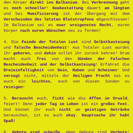
den Körper
direkt ins Balkanium
. Bei
Verbrennung
geht
es
noch schneller
!
Seebestattung
dauert
am längten
und bei
Mumifizierung
ist der Übergang mit dem
Verschwinden des letzten Blutstropfens
abgeschlossen!
Im Balkanium sei es
euer ureigenstes Recht
, euren
Körper
nach euren Wünschen
neu zu formen!
4. Die
Feinde der Totalen Lust
sind
Selbstkasteiung
und
falsche Bescheidenheit
! Aus Totaler Lust wurdet
ihr
geboren
, und
dahin
sollet ihr zurück kehren! Drum
macht euch
frei
von den
Sünden der Falschen
Bescheidenheit und der Selbstkasteiung
! Erfahret die
Dreieinfaltigkeit
von
Sein, Haben
und
Scheinen
! Und
verzagt
nicht, mittels der
Heiligen Frucht
sei es
euch ein
leichtes
, euch von diesen Sünden zu
reinigen
!
5.
Berauscht
euch,
fickt
wie die
Affen im Urwald
,
feiert! Denn
jeder Tag im Leben
ist ein
großes Fest
.
Und könnet ihr euch
nicht
am
geistigen Getränke
berauschen, ist es auch
okay
.
Hauptsache ihr habt
Spaß!
6.
Gebote sind scheiße
, denn Gebote sind
Verbote
!