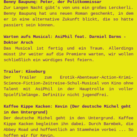
Benny Baupunq: Peter, der Politkommissar
Zur Langen Nacht gibt's von uns ein großes Lerckerli.
Benny Baupunq hat uns neuen Roman geschenkt, in dem
er in eine alternative Zukunft blickt, die so hätte
passiert sein können.
Warten aufs Musical: AsiPhil feat. Darmiel Darms -
Doktor Arsch
Das Musical ist fertig und ein Traum. Allerdings
müsst ihr weiter auf die Premiere warten, wir wollen
schließlich ein würdiges Fest feiern.
Trailer: Käseburg
Der Trailer zum Erotik-Abenteuer-Action-Krimi-
Science-Fiction-Zeitreise-Schul-Musical von Kino ohne
Talent mit AsiPhil in der Hauptrolle in voller
Spielfilmlänge. Definitiv nicht jugendfrei.
Kaffee Kippe Kacken: Kevin (Der deutsche Michel geht
in den Untergrund)
Der deutsche Michel geht in den Untergrund. Kaffee
Kippe Kacken begleiten ihn dabei. Durch Barmbek, die
Abbey Road und hoffentlich an Stammheim vorbei ... So
hoffen wir für Kevin.