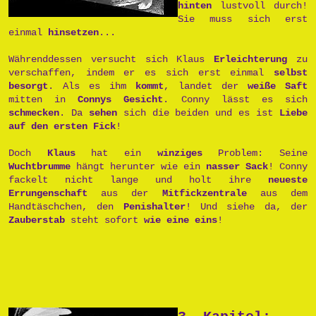
hinten
lustvoll durch!
Sie muss sich erst
einmal
hinsetzen
...
Währenddessen versucht sich Klaus
Erleichterung
zu
verschaffen, indem er es sich erst einmal
selbst
besorgt
. Als es ihm
kommt
, landet der
weiße Saft
mitten in
Connys Gesicht
. Conny lässt es sich
schmecken
. Da
sehen
sich die beiden und es ist
Liebe
auf den ersten Fick
!
Doch
Klaus
hat ein
winziges
Problem: Seine
Wuchtbrumme
hängt herunter wie ein
nasser Sack
! Conny
fackelt nicht lange und holt ihre
neueste
Errungenschaft
aus der
Mitfickzentrale
aus dem
Handtäschchen, den
Penishalter
! Und siehe da, der
Zauberstab
steht sofort
wie eine eins
!