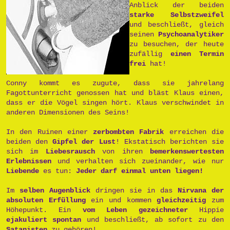
Anblick der beiden
starke Selbstzweifel
und beschließt, gleich
seinen
Psychoanalytiker
zu besuchen, der heute
zufällig
einen Termin
frei
hat!
Conny kommt es zugute, dass sie jahrelang
Fagottunterricht genossen hat und bläst Klaus einen,
dass er die Vögel singen hört. Klaus verschwindet in
anderen Dimensionen des Seins!
In den Ruinen einer
zerbombten Fabrik
erreichen die
beiden den
Gipfel der Lust
! Ekstatisch berichten sie
sich im
Liebesrausch
von ihren
bemerkenswertesten
Erlebnissen
und verhalten sich zueinander, wie nur
Liebende
es tun:
Jeder darf einmal unten liegen!
Im
selben Augenblick
dringen sie in das
Nirvana der
absoluten Erfüllung
ein und kommen
gleichzeitig
zum
Höhepunkt. Ein
vom Leben gezeichneter
Hippie
ejakuliert spontan
und beschließt, ab sofort zu den
Satanisten
zu gehören!