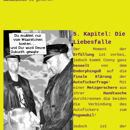
5. Kapitel: Die
Liebesfalle
Der Moment der
Erfüllung
ist vorbei,
jedoch kommt Conny ganz
beseelt
von dem
Endorphinguß
auf die
finale Klärung
der
Autofickerfrage
! Mit
einer
Metzgerschere
aus
ihrer
Handtasche
durchtrennen die beiden
die Verbindung des
Autofickers zum
Pogomobil
!
Jedoch ist der