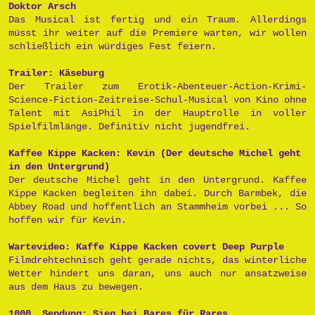
Doktor Arsch
Das Musical ist fertig und ein Traum. Allerdings
müsst ihr weiter auf die Premiere warten, wir wollen
schließlich ein würdiges Fest feiern.
Trailer: Käseburg
Der Trailer zum Erotik-Abenteuer-Action-Krimi-
Science-Fiction-Zeitreise-Schul-Musical von Kino ohne
Talent mit AsiPhil in der Hauptrolle in voller
Spielfilmlänge. Definitiv nicht jugendfrei.
Kaffee Kippe Kacken: Kevin (Der deutsche Michel geht
in den Untergrund)
Der deutsche Michel geht in den Untergrund. Kaffee
Kippe Kacken begleiten ihn dabei. Durch Barmbek, die
Abbey Road und hoffentlich an Stammheim vorbei ... So
hoffen wir für Kevin.
Wartevideo: Kaffe Kippe Kacken covert Deep Purple
Filmdrehtechnisch geht gerade nichts, das winterliche
Wetter hindert uns daran, uns auch nur ansatzweise
aus dem Haus zu bewegen.
1000. Sendung: Sieg bei Bares für Rares