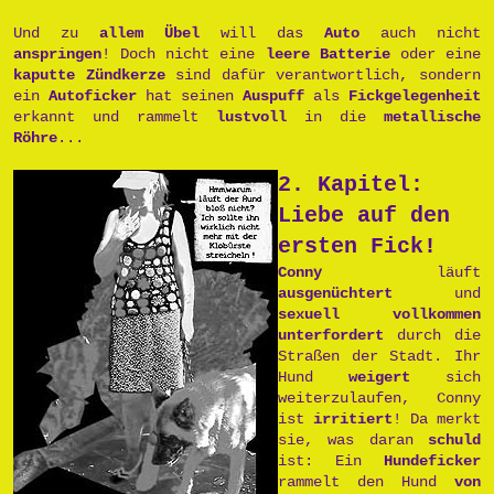
Und zu
allem Übel
will das
Auto
auch nicht
anspringen
! Doch nicht eine
leere Batterie
oder eine
kaputte Zündkerze
sind dafür verantwortlich, sondern
ein
Autoficker
hat seinen
Auspuff
als
Fickgelegenheit
erkannt und rammelt
lustvoll
in die
metallische
Röhre
...
2. Kapitel:
Liebe auf den
ersten Fick!
Conny
läuft
ausgenüchtert
und
sexuell vollkommen
unterfordert
durch die
Straßen der Stadt. Ihr
Hund
weigert
sich
weiterzulaufen, Conny
ist
irritiert
! Da merkt
sie, was daran
schuld
ist: Ein
Hundeficker
rammelt den Hund
von