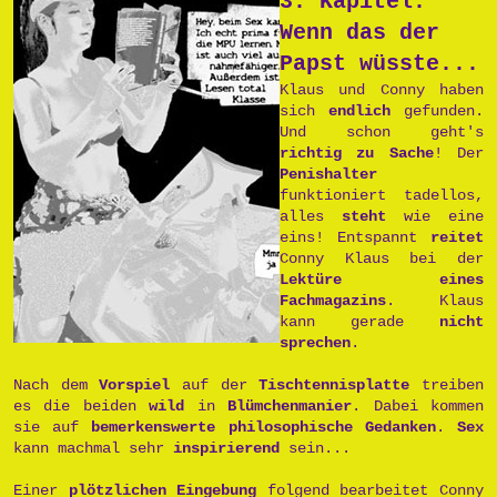
3. Kapitel:
Wenn das der
Papst wüsste...
Klaus und Conny haben
sich
endlich
gefunden.
Und schon geht's
richtig zu Sache
! Der
Penishalter
funktioniert tadellos,
alles
steht
wie eine
eins! Entspannt
reitet
Conny Klaus bei der
Lektüre eines
Fachmagazins
. Klaus
kann gerade
nicht
sprechen
.
Nach dem
Vorspiel
auf der
Tischtennisplatte
treiben
es die beiden
wild
in
Blümchenmanier
. Dabei kommen
sie auf
bemerkenswerte philosophische Gedanken
.
Sex
kann machmal sehr
inspirierend
sein...
Einer
plötzlichen Eingebung
folgend bearbeitet Conny