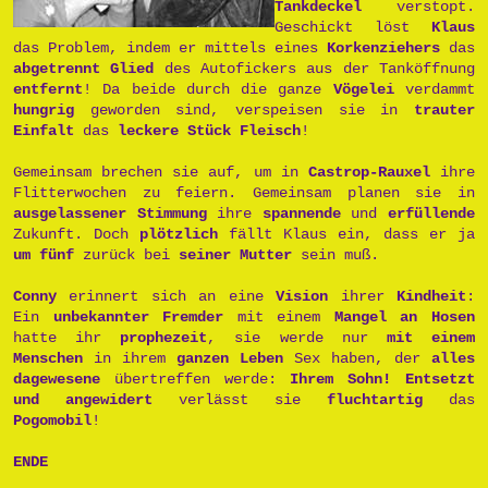
Tankdeckel
verstopt.
Geschickt löst
Klaus
das Problem, indem er mittels eines
Korkenziehers
das
abgetrennt Glied
des Autofickers aus der Tanköffnung
entfernt
! Da beide durch die ganze
Vögelei
verdammt
hungrig
geworden sind, verspeisen sie in
trauter
Einfalt
das
leckere Stück Fleisch
!
Gemeinsam brechen sie auf, um in
Castrop-Rauxel
ihre
Flitterwochen zu feiern. Gemeinsam planen sie in
ausgelassener Stimmung
ihre
spannende
und
erfüllende
Zukunft. Doch
plötzlich
fällt Klaus ein, dass er ja
um fünf
zurück bei
seiner Mutter
sein muß.
Conny
erinnert sich an eine
Vision
ihrer
Kindheit
:
Ein
unbekannter Fremder
mit einem
Mangel an Hosen
hatte ihr
prophezeit
, sie werde nur
mit einem
Menschen
in ihrem
ganzen Leben
Sex haben, der
alles
dagewesene
übertreffen werde:
Ihrem Sohn!
Entsetzt
und angewidert
verlässt sie
fluchtartig
das
Pogomobil
!
ENDE