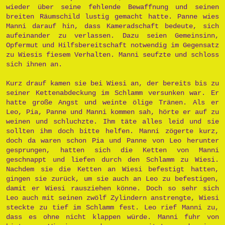
wieder über seine fehlende Bewaffnung und seinen
breiten Räumschild lustig gemacht hatte. Panne wies
Manni darauf hin, dass Kameradschaft bedeute, sich
aufeinander zu verlassen. Dazu seien Gemeinsinn,
Opfermut und Hilfsbereitschaft notwendig im Gegensatz
zu Wiesis fiesem Verhalten. Manni seufzte und schloss
sich ihnen an.
Kurz drauf kamen sie bei Wiesi an, der bereits bis zu
seiner Kettenabdeckung im Schlamm versunken war. Er
hatte große Angst und weinte ölige Tränen. Als er
Leo, Pia, Panne und Manni kommen sah, hörte er auf zu
weinen und schluchzte. Ihm täte alles leid und sie
sollten ihm doch bitte helfen. Manni zögerte kurz,
doch da waren schon Pia und Panne von Leo herunter
gesprungen, hatten sich die Ketten von Manni
geschnappt und liefen durch den Schlamm zu Wiesi.
Nachdem sie die Ketten an Wiesi befestigt hatten,
gingen sie zurück, um sie auch an Leo zu befestigen,
damit er Wiesi rausziehen könne. Doch so sehr sich
Leo auch mit seinen zwölf Zylindern anstrengte, Wiesi
steckte zu tief im Schlamm fest. Leo rief Manni zu,
dass es ohne nicht klappen würde. Manni fuhr von