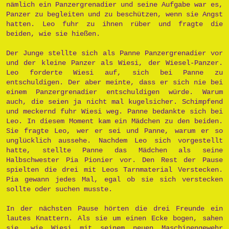
nämlich ein Panzergrenadier und seine Aufgabe war es,
Panzer zu begleiten und zu beschützen, wenn sie Angst
hatten. Leo fuhr zu ihnen rüber und fragte die
beiden, wie sie hießen.
Der Junge stellte sich als Panne Panzergrenadier vor
und der kleine Panzer als Wiesi, der Wiesel-Panzer.
Leo forderte Wiesi auf, sich bei Panne zu
entschuldigen. Der aber meinte, dass er sich nie bei
einem Panzergrenadier entschuldigen würde. Warum
auch, die seien ja nicht mal kugelsicher. Schimpfend
und meckernd fuhr Wiesi weg. Panne bedankte sich bei
Leo. In diesem Moment kam ein Mädchen zu den beiden.
Sie fragte Leo, wer er sei und Panne, warum er so
unglücklich aussehe. Nachdem Leo sich vorgestellt
hatte, stellte Panne das Mädchen als seine
Halbschwester Pia Pionier vor. Den Rest der Pause
spielten die drei mit Leos Tarnmaterial Verstecken.
Pia gewann jedes Mal, egal ob sie sich verstecken
sollte oder suchen musste.
In der nächsten Pause hörten die drei Freunde ein
lautes Knattern. Als sie um einen Ecke bogen, sahen
sie, wie Wiesi mit seinem neuen Maschinengewehr