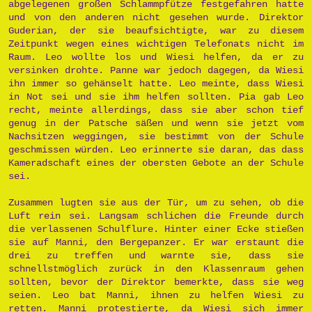
abgelegenen großen Schlammpfütze festgefahren hatte
und von den anderen nicht gesehen wurde. Direktor
Guderian, der sie beaufsichtigte, war zu diesem
Zeitpunkt wegen eines wichtigen Telefonats nicht im
Raum. Leo wollte los und Wiesi helfen, da er zu
versinken drohte. Panne war jedoch dagegen, da Wiesi
ihn immer so gehänselt hatte. Leo meinte, dass Wiesi
in Not sei und sie ihm helfen sollten. Pia gab Leo
recht, meinte allerdings, dass sie aber schon tief
genug in der Patsche säßen und wenn sie jetzt vom
Nachsitzen weggingen, sie bestimmt von der Schule
geschmissen würden. Leo erinnerte sie daran, das dass
Kameradschaft eines der obersten Gebote an der Schule
sei.
Zusammen lugten sie aus der Tür, um zu sehen, ob die
Luft rein sei. Langsam schlichen die Freunde durch
die verlassenen Schulflure. Hinter einer Ecke stießen
sie auf Manni, den Bergepanzer. Er war erstaunt die
drei zu treffen und warnte sie, dass sie
schnellstmöglich zurück in den Klassenraum gehen
sollten, bevor der Direktor bemerkte, dass sie weg
seien. Leo bat Manni, ihnen zu helfen Wiesi zu
retten. Manni protestierte, da Wiesi sich immer