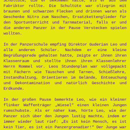
Schultüte, die er bekommen hatte, als er aus dem
Fabriktor rollte. Die Schultüte war olivgrün mit
braunen und schwarzen Flecken und drinnen waren als
Geschenke Nitro zum Naschen, Ersatzkettenglieder für
den Sportunterricht und Tarnmaterial, falls er und
die anderen Panzer in der Pause Verstecken spielen
wollten.
In der Panzerschule empfing Direktor Guderian Leo und
alle anderen Schüler. Nachdem er eine kleine
Begrüßungsrede gehalten hatte, zeigte er ihnen ihren
Klassenraum und stellte ihnen ihren Klassenlehrer
Herrn Rommel vor. Leos Stundenplan war vollgepackt
mit Fächern wie Täuschen und Tarnen, Schießlehre,
Instandhaltung, Orientieren im Gelände, Entseuchung
und Dekontamination und natürlich Geschichte und
Erdkunde.
In der großen Pause bemerkte Leo, wie ein kleiner
flinker Waffenträger „Wiesel“ einen kleinen Jungen
rumschubste. Als er näher kam, hörte Leo, wie der
Panzer sich über den Jungen lustig machte, indem er
immer wieder laut rief: „Es ist kein Mensch, es ist
kein Tier, es ist ein Panzergrenadier!“ Der Junge war