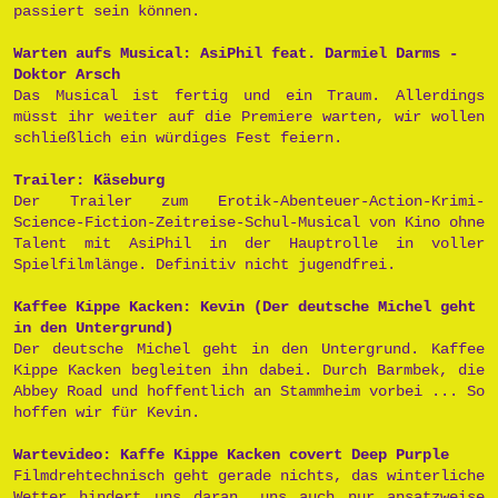
passiert sein können.
Warten aufs Musical: AsiPhil feat. Darmiel Darms -
Doktor Arsch
Das Musical ist fertig und ein Traum. Allerdings
müsst ihr weiter auf die Premiere warten, wir wollen
schließlich ein würdiges Fest feiern.
Trailer: Käseburg
Der Trailer zum Erotik-Abenteuer-Action-Krimi-
Science-Fiction-Zeitreise-Schul-Musical von Kino ohne
Talent mit AsiPhil in der Hauptrolle in voller
Spielfilmlänge. Definitiv nicht jugendfrei.
Kaffee Kippe Kacken: Kevin (Der deutsche Michel geht
in den Untergrund)
Der deutsche Michel geht in den Untergrund. Kaffee
Kippe Kacken begleiten ihn dabei. Durch Barmbek, die
Abbey Road und hoffentlich an Stammheim vorbei ... So
hoffen wir für Kevin.
Wartevideo: Kaffe Kippe Kacken covert Deep Purple
Filmdrehtechnisch geht gerade nichts, das winterliche
Wetter hindert uns daran, uns auch nur ansatzweise