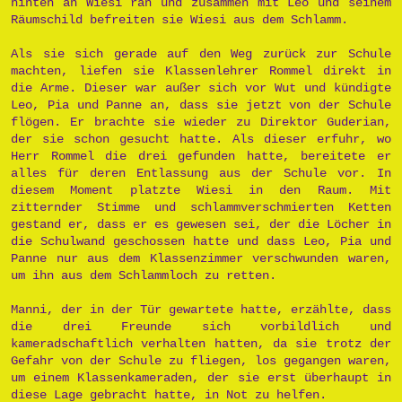
hinten an Wiesi ran und zusammen mit Leo und seinem
Räumschild befreiten sie Wiesi aus dem Schlamm.
Als sie sich gerade auf den Weg zurück zur Schule
machten, liefen sie Klassenlehrer Rommel direkt in
die Arme. Dieser war außer sich vor Wut und kündigte
Leo, Pia und Panne an, dass sie jetzt von der Schule
flögen. Er brachte sie wieder zu Direktor Guderian,
der sie schon gesucht hatte. Als dieser erfuhr, wo
Herr Rommel die drei gefunden hatte, bereitete er
alles für deren Entlassung aus der Schule vor. In
diesem Moment platzte Wiesi in den Raum. Mit
zitternder Stimme und schlammverschmierten Ketten
gestand er, dass er es gewesen sei, der die Löcher in
die Schulwand geschossen hatte und dass Leo, Pia und
Panne nur aus dem Klassenzimmer verschwunden waren,
um ihn aus dem Schlammloch zu retten.
Manni, der in der Tür gewartete hatte, erzählte, dass
die drei Freunde sich vorbildlich und
kameradschaftlich verhalten hatten, da sie trotz der
Gefahr von der Schule zu fliegen, los gegangen waren,
um einem Klassenkameraden, der sie erst überhaupt in
diese Lage gebracht hatte, in Not zu helfen.