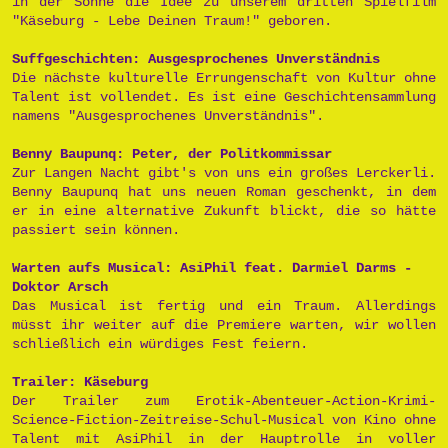
in der Sonne die Idee zu unserem dritten Spielfilm
"Käseburg - Lebe Deinen Traum!" geboren.
Suffgeschichten: Ausgesprochenes Unverständnis
Die nächste kulturelle Errungenschaft von Kultur ohne
Talent ist vollendet. Es ist eine Geschichtensammlung
namens "Ausgesprochenes Unverständnis".
Benny Baupunq: Peter, der Politkommissar
Zur Langen Nacht gibt's von uns ein großes Lerckerli.
Benny Baupunq hat uns neuen Roman geschenkt, in dem
er in eine alternative Zukunft blickt, die so hätte
passiert sein können.
Warten aufs Musical: AsiPhil feat. Darmiel Darms -
Doktor Arsch
Das Musical ist fertig und ein Traum. Allerdings
müsst ihr weiter auf die Premiere warten, wir wollen
schließlich ein würdiges Fest feiern.
Trailer: Käseburg
Der Trailer zum Erotik-Abenteuer-Action-Krimi-
Science-Fiction-Zeitreise-Schul-Musical von Kino ohne
Talent mit AsiPhil in der Hauptrolle in voller