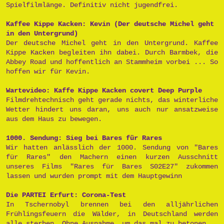
Spielfilmlänge. Definitiv nicht jugendfrei.
Kaffee Kippe Kacken: Kevin (Der deutsche Michel geht
in den Untergrund)
Der deutsche Michel geht in den Untergrund. Kaffee
Kippe Kacken begleiten ihn dabei. Durch Barmbek, die
Abbey Road und hoffentlich an Stammheim vorbei ... So
hoffen wir für Kevin.
Wartevideo: Kaffe Kippe Kacken covert Deep Purple
Filmdrehtechnisch geht gerade nichts, das winterliche
Wetter hindert uns daran, uns auch nur ansatzweise
aus dem Haus zu bewegen.
1000. Sendung: Sieg bei Bares für Rares
Wir hatten anlässlich der 1000. Sendung von "Bares
für Rares" den Machern einen kurzen Ausschnitt
unseres Films "Rares für Bares S02E27" zukommen
lassen und wurden prompt mit dem Hauptgewinn
Die PARTEI Erfurt: Corona-Test
In Tschernobyl brennen bei den alljährlichen
Frühlingsfeuern die Wälder, in Deutschland werden
alle sterben. Ohne Ausnahme, um das mal zu betonen.