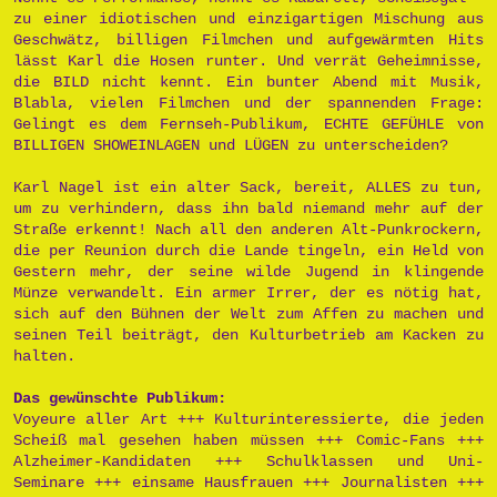
zu einer idiotischen und einzigartigen Mischung aus
Geschwätz, billigen Filmchen und aufgewärmten Hits
lässt Karl die Hosen runter. Und verrät Geheimnisse,
die BILD nicht kennt. Ein bunter Abend mit Musik,
Blabla, vielen Filmchen und der spannenden Frage:
Gelingt es dem Fernseh-Publikum, ECHTE GEFÜHLE von
BILLIGEN SHOWEINLAGEN und LÜGEN zu unterscheiden?
Karl Nagel ist ein alter Sack, bereit, ALLES zu tun,
um zu verhindern, dass ihn bald niemand mehr auf der
Straße erkennt! Nach all den anderen Alt-Punkrockern,
die per Reunion durch die Lande tingeln, ein Held von
Gestern mehr, der seine wilde Jugend in klingende
Münze verwandelt. Ein armer Irrer, der es nötig hat,
sich auf den Bühnen der Welt zum Affen zu machen und
seinen Teil beiträgt, den Kulturbetrieb am Kacken zu
halten.
Das gewünschte Publikum:
Voyeure aller Art +++ Kulturinteressierte, die jeden
Scheiß mal gesehen haben müssen +++ Comic-Fans +++
Alzheimer-Kandidaten +++ Schulklassen und Uni-
Seminare +++ einsame Hausfrauen +++ Journalisten +++