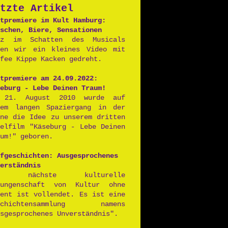
tzte Artikel
Postpunk
tpremiere im Kult Hamburg:
schen, Biere, Sensationen
nz im Schatten des Musicals
ben wir ein kleines Video mit
fee Kippe Kacken gedreht.
tpremiere am 24.09.2022:
eburg - Lebe Deinen Traum!
 21. August 2010 wurde auf
nem langen Spaziergang in der
nne die Idee zu unserem dritten
ielfilm "Käseburg - Lebe Deinen
um!" geboren.
fgeschichten: Ausgesprochenes
erständnis
ie nächste kulturelle
rungenschaft von Kultur ohne
lent ist vollendet. Es ist eine
schichtensammlung namens
sgesprochenes Unverständnis".