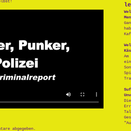
elbst!
le
Wel
Men
Ga
ha
Kaf
Wel
Käs
Am
ei
So
Sp
Tra
Suf
Unv
D
Er
Ta
Ge
"Au
ntare abgegeben.