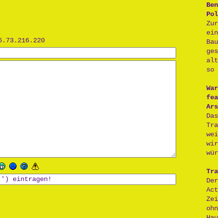
Ben
Pol
Zu
ei
6.73.216.220
Ba
ge
al
so 
War
fea
Ars
Da
Tr
we
wi
wür
Tra
De
Act
Ze
oh
H