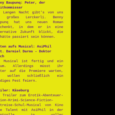
ny Baupunq: Peter, der
itkommissar
r Langen Nacht gibt's von uns
n großes Lerckerli. Benny
upunq hat uns neuen Roman
schenkt, in dem er in eine
ternative Zukunft blickt, die
hätte passiert sein können.
ten aufs Musical: AsiPhil
t. Darmiel Darms - Doktor
ch
s Musical ist fertig und ein
aum. Allerdings müsst ihr
iter auf die Premiere warten,
r wollen schließlich ein
diges Fest feiern.
iler: Käseburg
r Trailer zum Erotik-Abenteuer-
ion-Krimi-Science-Fiction-
itreise-Schul-Musical von Kino
ne Talent mit AsiPhil in der
auptrolle in voller