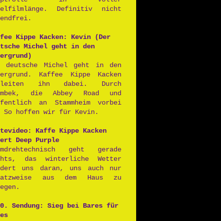
ielfilmlänge. Definitiv nicht
endfrei.
fee Kippe Kacken: Kevin (Der
tsche Michel geht in den
ergrund)
r deutsche Michel geht in den
tergrund. Kaffee Kippe Kacken
gleiten ihn dabei. Durch
rmbek, die Abbey Road und
ffentlich an Stammheim vorbei
 So hoffen wir für Kevin.
tevideo: Kaffe Kippe Kacken
ert Deep Purple
lmdrehtechnisch geht gerade
chts, das winterliche Wetter
ndert uns daran, uns auch nur
satzweise aus dem Haus zu
egen.
0. Sendung: Sieg bei Bares für
es