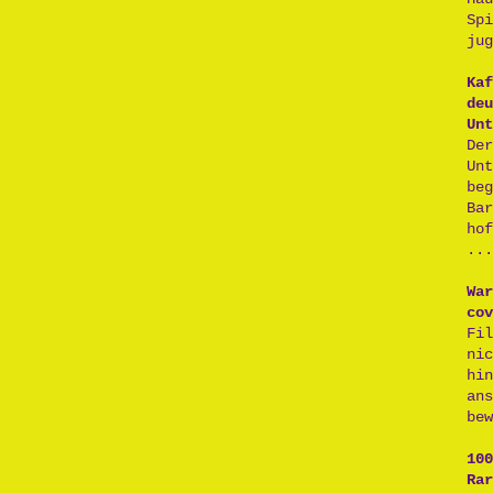
Sp
jug
Kaf
deu
Unt
De
Un
be
Ba
ho
...
War
cov
Fi
ni
hi
an
bew
100
Rar