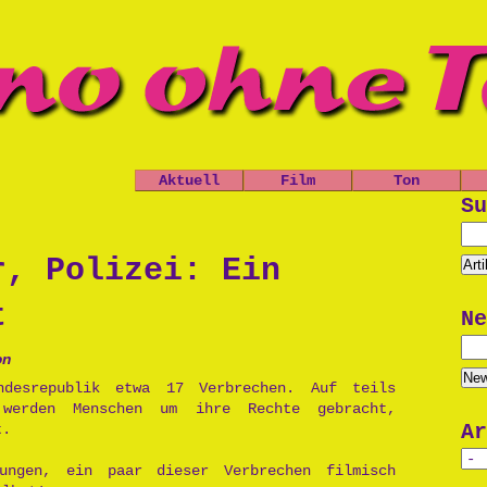
Aktuell
Film
Ton
Nachrichten
Spielfilme
Leo, der
Su
Ch
kleine
Termine
Kurzfilme
Panzer
Shop
Dokumentatio
D
r, Polizei: Ein
Das Grauen
n
d
der Tiefe
Musik
P
t
Ne
Die Opfers
Trailer
Prinzessin
P
Politik
on
Cara
Po
Unsinn
ndesrepublik etwa 17 Verbrechen. Auf teils
Käseburg
werden Menschen um ihre Rechte gebracht,
Au
Ar
t.
Un
ungen, ein paar dieser Verbrechen filmisch