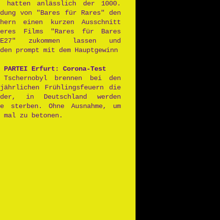
r hatten anlässlich der 1000.
ndung von "Bares für Rares" den
chern einen kurzen Ausschnitt
seres Films "Rares für Bares
2E27" zukommen lassen und
den prompt mit dem Hauptgewinn
 PARTEI Erfurt: Corona-Test
 Tschernobyl brennen bei den
ljährlichen Frühlingsfeuern die
lder, in Deutschland werden
le sterben. Ohne Ausnahme, um
 mal zu betonen.