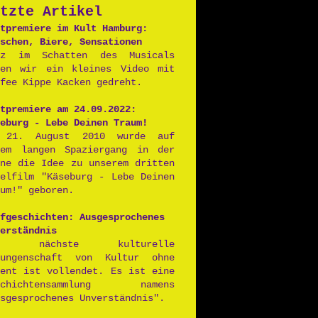
tzte Artikel
Postpunk
tpremiere im Kult Hamburg:
schen, Biere, Sensationen
nz im Schatten des Musicals
ben wir ein kleines Video mit
fee Kippe Kacken gedreht.
tpremiere am 24.09.2022:
eburg - Lebe Deinen Traum!
 21. August 2010 wurde auf
nem langen Spaziergang in der
nne die Idee zu unserem dritten
ielfilm "Käseburg - Lebe Deinen
um!" geboren.
fgeschichten: Ausgesprochenes
erständnis
ie nächste kulturelle
rungenschaft von Kultur ohne
lent ist vollendet. Es ist eine
schichtensammlung namens
sgesprochenes Unverständnis".