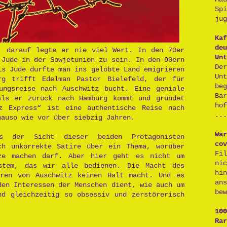
Sp
jug
Kaf
deu
, darauf legte er nie viel Wert. In den 70er
Unt
 Jude in der Sowjetunion zu sein. In den 90ern
De
ls Jude durfte man ins gelobte Land emigrieren
Un
rg trifft Edelman Pastor Bielefeld, der für
be
ungsreise nach Auschwitz bucht. Eine geniale
Ba
als er zurück nach Hamburg kommt und gründet
ho
z Express“ ist eine authentische Reise nach
...
nauso wie vor über siebzig Jahren.
War
s der Sicht dieser beiden Protagonisten
cov
ch unkorrekte Satire über ein Thema, worüber
Fi
ze machen darf. Aber hier geht es nicht um
ni
stem, das wir alle bedienen. Die Macht des
hi
ren von Auschwitz keinen Halt macht. Und es
an
den Interessen der Menschen dient, wie auch um
bew
nd gleichzeitig so obsessiv und zerstörerisch
100
Rar