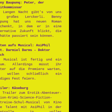
ny Baupunq: Peter, der
itkommissar
r Langen Nacht gibt's von uns
n großes Lerckerli. Benny
upunq hat uns neuen Roman
schenkt, in dem er in eine
ternative Zukunft blickt, die
hätte passiert sein können.
ten aufs Musical: AsiPhil
t. Darmiel Darms - Doktor
ch
s Musical ist fertig und ein
aum. Allerdings müsst ihr
iter auf die Premiere warten,
r wollen schließlich ein
diges Fest feiern.
iler: Käseburg
r Trailer zum Erotik-Abenteuer-
ion-Krimi-Science-Fiction-
itreise-Schul-Musical von Kino
ne Talent mit AsiPhil in der
auptrolle in voller