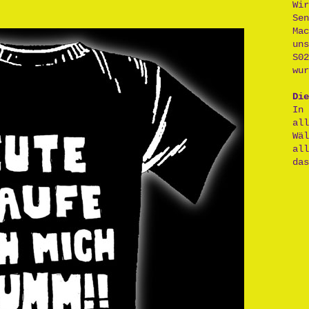
Wi
Se
Ma
un
S0
wur
Die
In
al
Wä
al
das