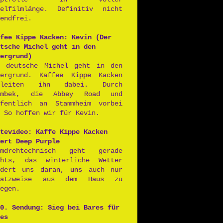
ielfilmlänge. Definitiv nicht
endfrei.
fee Kippe Kacken: Kevin (Der
tsche Michel geht in den
ergrund)
r deutsche Michel geht in den
tergrund. Kaffee Kippe Kacken
gleiten ihn dabei. Durch
rmbek, die Abbey Road und
ffentlich an Stammheim vorbei
 So hoffen wir für Kevin.
tevideo: Kaffe Kippe Kacken
ert Deep Purple
lmdrehtechnisch geht gerade
chts, das winterliche Wetter
ndert uns daran, uns auch nur
satzweise aus dem Haus zu
egen.
0. Sendung: Sieg bei Bares für
es