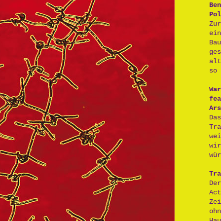
Ben
Pol
Zu
ei
Ba
ge
al
so 
War
fea
Ars
Da
Tr
we
wi
wür
Tra
De
Act
Ze
oh
H