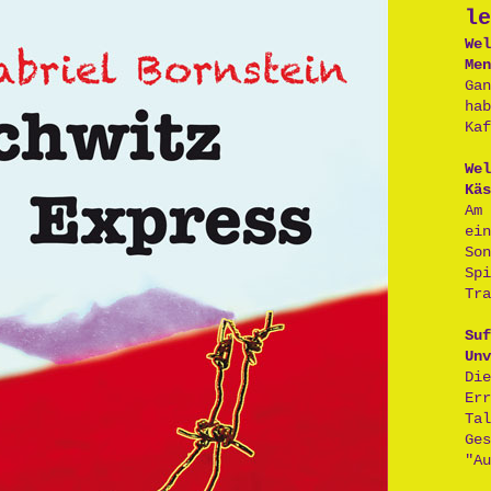
le
Wel
Men
Ga
ha
Kaf
Wel
Käs
Am
ei
So
Sp
Tra
Suf
Unv
D
Er
Ta
Ge
"Au