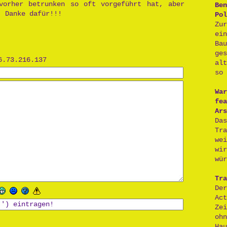
vorher betrunken so oft vorgeführt hat, aber
Ben
! Danke dafür!!!
Pol
Zu
ei
Ba
ge
6.73.216.137
al
so 
War
fea
Ars
Da
Tr
we
wi
wür
Tra
De
Act
Ze
oh
H