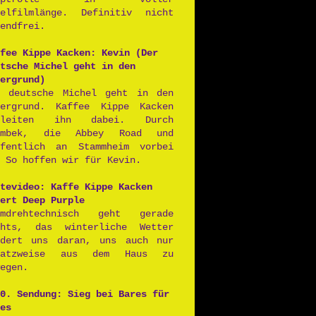
ielfilmlänge. Definitiv nicht
endfrei.
fee Kippe Kacken: Kevin (Der
tsche Michel geht in den
ergrund)
r deutsche Michel geht in den
tergrund. Kaffee Kippe Kacken
gleiten ihn dabei. Durch
rmbek, die Abbey Road und
ffentlich an Stammheim vorbei
 So hoffen wir für Kevin.
tevideo: Kaffe Kippe Kacken
ert Deep Purple
lmdrehtechnisch geht gerade
chts, das winterliche Wetter
ndert uns daran, uns auch nur
satzweise aus dem Haus zu
egen.
0. Sendung: Sieg bei Bares für
es