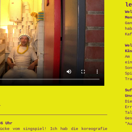
le
Wel
Men
Ga
ha
Kaf
Wel
Käs
Am
ei
So
Sp
Tra
Suf
Unv
D
r
Er
Ta
Ge
36 Uhr
"Au
ücke vom singspiel! Ich hab die koreografie