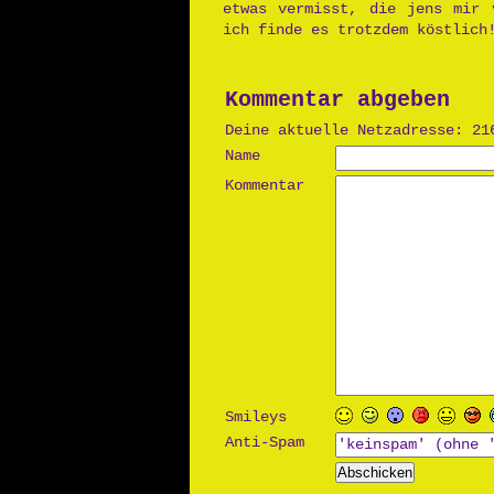
etwas vermisst, die jens mir 
ich finde es trotzdem köstlich
Kommentar abgeben
Deine aktuelle Netzadresse: 21
Name
Kommentar
Smileys
Anti-Spam