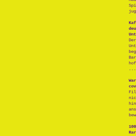
Sp
jug
Kaf
deu
Unt
De
Un
be
Ba
ho
...
War
cov
Fi
ni
hi
an
bew
100
Rar