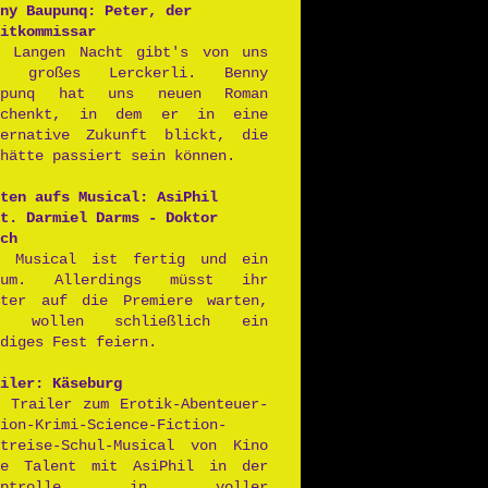
ny Baupunq: Peter, der
itkommissar
r Langen Nacht gibt's von uns
n großes Lerckerli. Benny
upunq hat uns neuen Roman
schenkt, in dem er in eine
ternative Zukunft blickt, die
hätte passiert sein können.
ten aufs Musical: AsiPhil
t. Darmiel Darms - Doktor
ch
s Musical ist fertig und ein
aum. Allerdings müsst ihr
iter auf die Premiere warten,
r wollen schließlich ein
diges Fest feiern.
iler: Käseburg
r Trailer zum Erotik-Abenteuer-
ion-Krimi-Science-Fiction-
itreise-Schul-Musical von Kino
ne Talent mit AsiPhil in der
auptrolle in voller