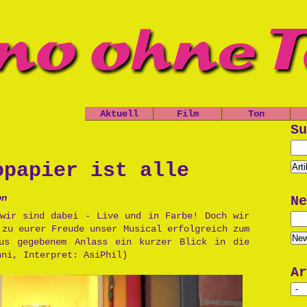
Aktuell
Film
Ton
Nachrichten
Spielfilme
Leo, der
Su
Ch
kleine
Termine
Kurzfilme
Panzer
Shop
Dokumentatio
D
opapier ist alle
Das Grauen
n
d
der Tiefe
Musik
P
on
Ne
Die Opfers
Trailer
 wir sind dabei - Live und in Farbe! Doch wir
Prinzessin
P
Politik
 zu eurer Freude unser Musical erfolgreich zum
Cara
Po
Unsinn
us gegebenem Anlass ein kurzer Blick in die
nni, Interpret: AsiPhil)
Käseburg
Au
Ar
Un