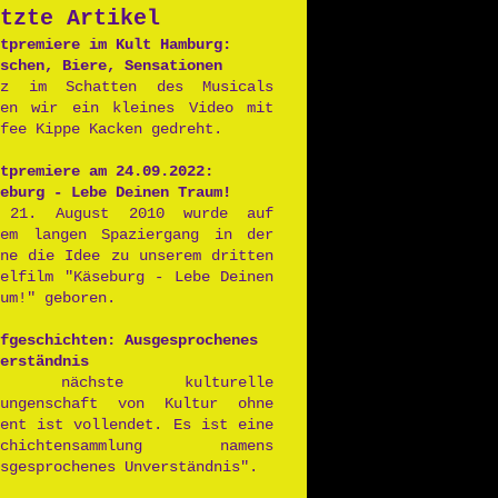
tzte Artikel
Postpunk
tpremiere im Kult Hamburg:
schen, Biere, Sensationen
nz im Schatten des Musicals
ben wir ein kleines Video mit
fee Kippe Kacken gedreht.
tpremiere am 24.09.2022:
eburg - Lebe Deinen Traum!
 21. August 2010 wurde auf
nem langen Spaziergang in der
nne die Idee zu unserem dritten
ielfilm "Käseburg - Lebe Deinen
um!" geboren.
fgeschichten: Ausgesprochenes
erständnis
ie nächste kulturelle
rungenschaft von Kultur ohne
lent ist vollendet. Es ist eine
schichtensammlung namens
sgesprochenes Unverständnis".