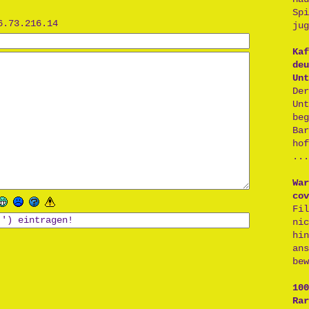
Sp
6.73.216.14
jug
Kaf
deu
Unt
De
Un
be
Ba
ho
...
War
cov
Fi
ni
hi
an
bew
100
Rar