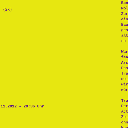
Ben
Pol
. (2x)
Zu
ei
Ba
ge
al
so 
War
fea
Ars
Da
Tr
.
we
wi
wür
Tra
De
.11.2012 - 20:36 Uhr
Act
Ze
oh
H