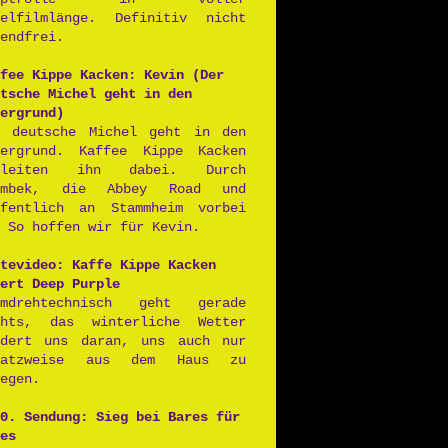
ielfilmlänge. Definitiv nicht
endfrei.
fee Kippe Kacken: Kevin (Der
tsche Michel geht in den
ergrund)
r deutsche Michel geht in den
tergrund. Kaffee Kippe Kacken
gleiten ihn dabei. Durch
rmbek, die Abbey Road und
ffentlich an Stammheim vorbei
 So hoffen wir für Kevin.
tevideo: Kaffe Kippe Kacken
ert Deep Purple
lmdrehtechnisch geht gerade
chts, das winterliche Wetter
ndert uns daran, uns auch nur
satzweise aus dem Haus zu
egen.
0. Sendung: Sieg bei Bares für
es