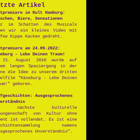
tzte Artikel
Postpunk
tpremiere im Kult Hamburg:
schen, Biere, Sensationen
nz im Schatten des Musicals
ben wir ein kleines Video mit
fee Kippe Kacken gedreht.
tpremiere am 24.09.2022:
eburg - Lebe Deinen Traum!
 21. August 2010 wurde auf
nem langen Spaziergang in der
nne die Idee zu unserem dritten
ielfilm "Käseburg - Lebe Deinen
um!" geboren.
fgeschichten: Ausgesprochenes
erständnis
ie nächste kulturelle
rungenschaft von Kultur ohne
lent ist vollendet. Es ist eine
schichtensammlung namens
sgesprochenes Unverständnis".