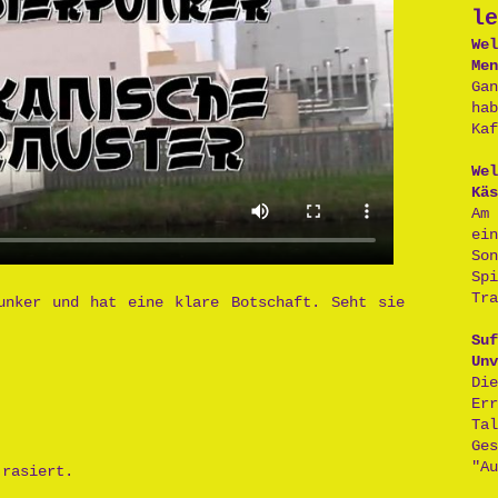
le
Wel
Men
Ga
ha
Kaf
Wel
Käs
Am
ei
So
Sp
Tra
unker und hat eine klare Botschaft. Seht sie
Suf
Unv
D
Er
Ta
Ge
"Au
 rasiert.