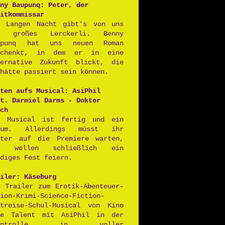
ny Baupunq: Peter, der
itkommissar
r Langen Nacht gibt's von uns
n großes Lerckerli. Benny
upunq hat uns neuen Roman
schenkt, in dem er in eine
ternative Zukunft blickt, die
hätte passiert sein können.
ten aufs Musical: AsiPhil
t. Darmiel Darms - Doktor
ch
s Musical ist fertig und ein
aum. Allerdings müsst ihr
iter auf die Premiere warten,
r wollen schließlich ein
diges Fest feiern.
iler: Käseburg
r Trailer zum Erotik-Abenteuer-
ion-Krimi-Science-Fiction-
itreise-Schul-Musical von Kino
ne Talent mit AsiPhil in der
auptrolle in voller