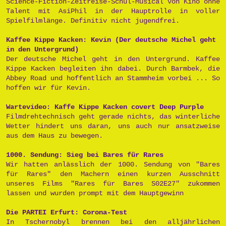
Science-Fiction-Zeitreise-Schul-Musical von Kino ohne
Talent mit AsiPhil in der Hauptrolle in voller
Spielfilmlänge. Definitiv nicht jugendfrei.
Kaffee Kippe Kacken: Kevin (Der deutsche Michel geht
in den Untergrund)
Der deutsche Michel geht in den Untergrund. Kaffee
Kippe Kacken begleiten ihn dabei. Durch Barmbek, die
Abbey Road und hoffentlich an Stammheim vorbei ... So
hoffen wir für Kevin.
Wartevideo: Kaffe Kippe Kacken covert Deep Purple
Filmdrehtechnisch geht gerade nichts, das winterliche
Wetter hindert uns daran, uns auch nur ansatzweise
aus dem Haus zu bewegen.
1000. Sendung: Sieg bei Bares für Rares
Wir hatten anlässlich der 1000. Sendung von "Bares
für Rares" den Machern einen kurzen Ausschnitt
unseres Films "Rares für Bares S02E27" zukommen
lassen und wurden prompt mit dem Hauptgewinn
Die PARTEI Erfurt: Corona-Test
In Tschernobyl brennen bei den alljährlichen