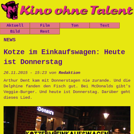
Aktuell
Film
Ton
Text
Nachrichten
Bild
Spielfilme
Rest
Leo, der
Chaos-Kirche
kleine
Mitfickrepor
Gästebuch
news
Termine
Kurzfilme
Stücke
Panzer
t
Newsletter
Shop
Dokumentatio
Das Grauen
Das Grauen
Metallwaren
Kotze im Einkaufswagen: Heute
n
der Tiefe
Links
der Tiefe
Popart
Musik
Prinzessin
Impressum
ist Donnerstag
Die Opfers
Cara
Tschernobyl
Trailer
Prinzessin
Peter, der
26.11.2015 - 15:23 von
Redaktion
Politik
Cara
Politkommiss
Unsinn
Arthur Dent kam mit Donnerstagen nie zurande. Und die
ar
Delphine fanden den Fisch gut. Bei McDonalds gibt's
Käseburg
Ausgesproche
Veggie-Burger. Und heute ist Donnerstag. Darüber geht
nes
dieses Lied.
Unverständni
sr
Postpunk