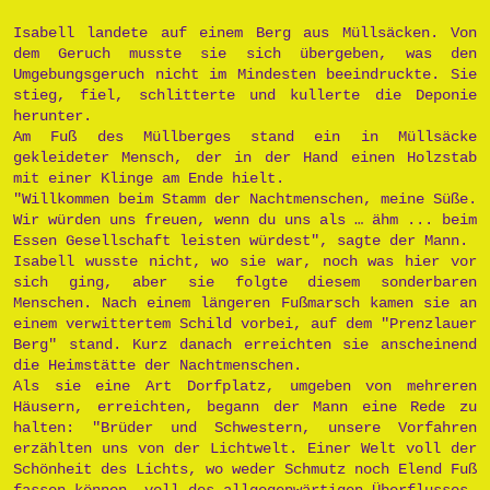
Isabell landete auf einem Berg aus Müllsäcken. Von
dem Geruch musste sie sich übergeben, was den
Umgebungsgeruch nicht im Mindesten beeindruckte. Sie
stieg, fiel, schlitterte und kullerte die Deponie
herunter.
Am Fuß des Müllberges stand ein in Müllsäcke
gekleideter Mensch, der in der Hand einen Holzstab
mit einer Klinge am Ende hielt.
"Willkommen beim Stamm der Nachtmenschen, meine Süße.
Wir würden uns freuen, wenn du uns als … ähm ... beim
Essen Gesellschaft leisten würdest", sagte der Mann.
Isabell wusste nicht, wo sie war, noch was hier vor
sich ging, aber sie folgte diesem sonderbaren
Menschen. Nach einem längeren Fußmarsch kamen sie an
einem verwittertem Schild vorbei, auf dem "Prenzlauer
Berg" stand. Kurz danach erreichten sie anscheinend
die Heimstätte der Nachtmenschen.
Als sie eine Art Dorfplatz, umgeben von mehreren
Häusern, erreichten, begann der Mann eine Rede zu
halten: "Brüder und Schwestern, unsere Vorfahren
erzählten uns von der Lichtwelt. Einer Welt voll der
Schönheit des Lichts, wo weder Schmutz noch Elend Fuß
fassen können, voll des allgegenwärtigen Überflusses.