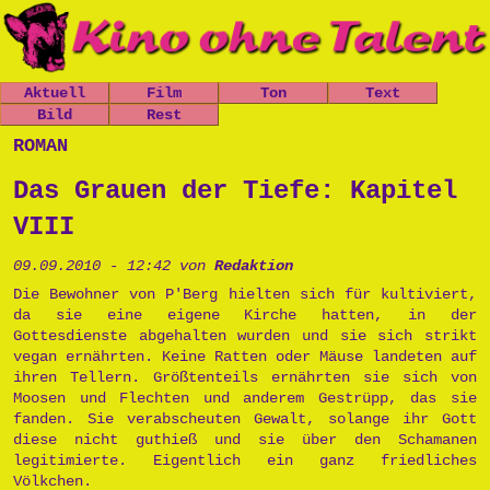
Aktuell
Film
Ton
Text
Nachrichten
Bild
Spielfilme
Rest
Leo, der
Chaos-Kirche
kleine
Mitfickrepor
Gästebuch
roman
Termine
Kurzfilme
Stücke
Panzer
t
Newsletter
Shop
Dokumentatio
Das Grauen
Das Grauen
Metallwaren
Das Grauen der Tiefe: Kapitel
n
der Tiefe
Links
der Tiefe
Popart
Musik
Prinzessin
Impressum
VIII
Die Opfers
Cara
Tschernobyl
Trailer
Prinzessin
Peter, der
09.09.2010 - 12:42 von
Redaktion
Politik
Cara
Politkommiss
Unsinn
Die Bewohner von P'Berg hielten sich für kultiviert,
ar
da sie eine eigene Kirche hatten, in der
Käseburg
Ausgesproche
Gottesdienste abgehalten wurden und sie sich strikt
nes
vegan ernährten. Keine Ratten oder Mäuse landeten auf
Unverständni
ihren Tellern. Größtenteils ernährten sie sich von
sr
Moosen und Flechten und anderem Gestrüpp, das sie
Postpunk
fanden. Sie verabscheuten Gewalt, solange ihr Gott
diese nicht guthieß und sie über den Schamanen
legitimierte. Eigentlich ein ganz friedliches
Völkchen.