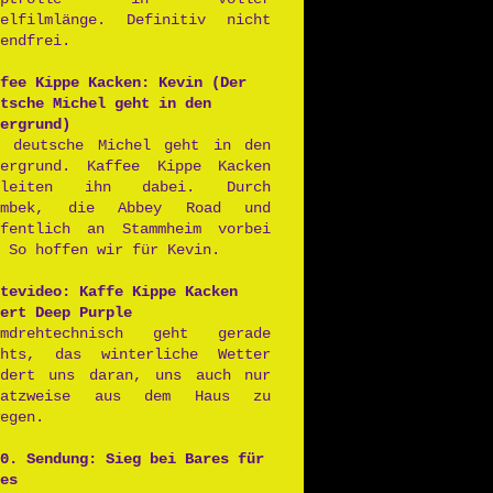
ielfilmlänge. Definitiv nicht
endfrei.
fee Kippe Kacken: Kevin (Der
tsche Michel geht in den
ergrund)
r deutsche Michel geht in den
tergrund. Kaffee Kippe Kacken
gleiten ihn dabei. Durch
rmbek, die Abbey Road und
ffentlich an Stammheim vorbei
 So hoffen wir für Kevin.
tevideo: Kaffe Kippe Kacken
ert Deep Purple
lmdrehtechnisch geht gerade
chts, das winterliche Wetter
ndert uns daran, uns auch nur
satzweise aus dem Haus zu
egen.
0. Sendung: Sieg bei Bares für
es