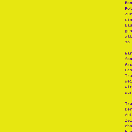
Ben
Pol
Zu
ei
Ba
ge
al
so 
War
fea
Ars
Da
Tr
we
wi
wür
Tra
De
Act
Ze
oh
H