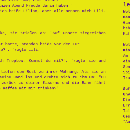
rauen-Getränk, oder nicht?"
le
anzen Abend Freude daran haben."
ich heiße Lilian, aber alle nennen mich Lili.
Wel
Men
Ga
ha
ke, sie stießen an: "Auf unsere siegreichen
Kaf
ht hatte, standen beide vor der Tür.
Wel
se?", fragte Lili.
Käs
Am
ch Treptow. Kommst du mit?", fragte sie und
ei
So
 liefen den Rest zu ihrer Wohnung. Als sie an
Sp
seine Hand los und drehte sich zu ihm um: "Du
Tra
 zurück zu deiner Kaserne und die Bahn fährt
n Kaffee mit mir trinken?"
Suf
Unv
D
Er
Ta
Ge
"Au