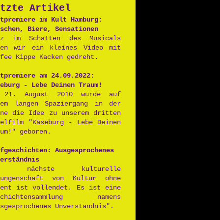
tzte Artikel
Postpunk
tpremiere im Kult Hamburg:
schen, Biere, Sensationen
nz im Schatten des Musicals
ben wir ein kleines Video mit
fee Kippe Kacken gedreht.
tpremiere am 24.09.2022:
eburg - Lebe Deinen Traum!
 21. August 2010 wurde auf
nem langen Spaziergang in der
nne die Idee zu unserem dritten
ielfilm "Käseburg - Lebe Deinen
um!" geboren.
fgeschichten: Ausgesprochenes
erständnis
ie nächste kulturelle
rungenschaft von Kultur ohne
lent ist vollendet. Es ist eine
schichtensammlung namens
sgesprochenes Unverständnis".