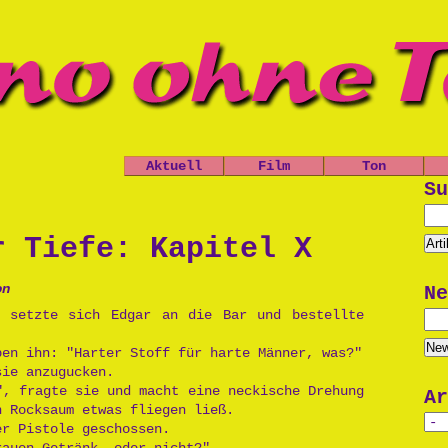
Aktuell
Film
Ton
Nachrichten
Spielfilme
Leo, der
Su
Ch
kleine
Termine
Kurzfilme
Panzer
Shop
Dokumentatio
D
r Tiefe: Kapitel X
Das Grauen
n
d
der Tiefe
Musik
P
on
Ne
Die Opfers
Trailer
, setzte sich Edgar an die Bar und bestellte
Prinzessin
P
Politik
Cara
Po
Unsinn
ben ihn: "Harter Stoff für harte Männer, was?"
sie anzugucken.
Käseburg
Au
", fragte sie und macht eine neckische Drehung
Ar
n Rocksaum etwas fliegen ließ.
Un
er Pistole geschossen.