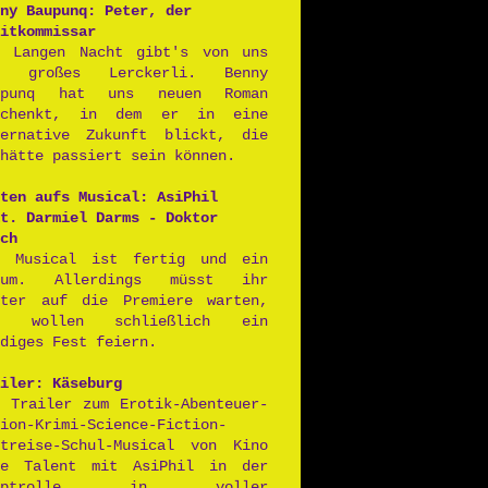
ny Baupunq: Peter, der
itkommissar
r Langen Nacht gibt's von uns
n großes Lerckerli. Benny
upunq hat uns neuen Roman
schenkt, in dem er in eine
ternative Zukunft blickt, die
hätte passiert sein können.
ten aufs Musical: AsiPhil
t. Darmiel Darms - Doktor
ch
s Musical ist fertig und ein
aum. Allerdings müsst ihr
iter auf die Premiere warten,
r wollen schließlich ein
diges Fest feiern.
iler: Käseburg
r Trailer zum Erotik-Abenteuer-
ion-Krimi-Science-Fiction-
itreise-Schul-Musical von Kino
ne Talent mit AsiPhil in der
auptrolle in voller