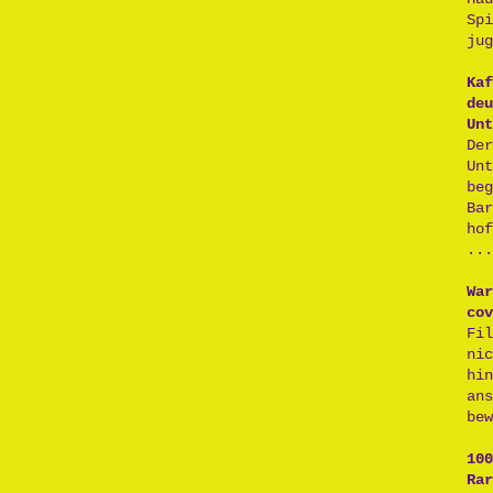
Sp
jug
Kaf
deu
Unt
De
Un
be
Ba
ho
...
War
cov
Fi
ni
hi
an
bew
100
Rar