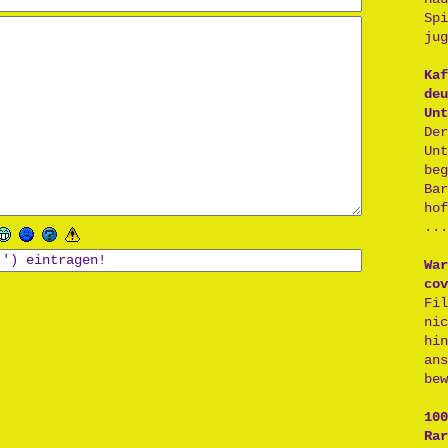
Sp
jug
Kaf
deu
Unt
De
Un
be
Ba
ho
...
War
cov
Fi
ni
hi
an
bew
100
Rar