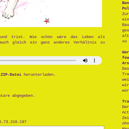
Ben
Pol
Zu
ei
Ba
ge
al
und trist. Wie schön wäre das Leben als
so 
auch gleich ein ganz anderes Verhältnis zu
War
fea
Ars
Da
Tr
s
ZIP-Datei
herunterladen.
we
wi
wür
ntare abgegeben.
Tra
De
Act
Ze
6.73.216.197
oh
H