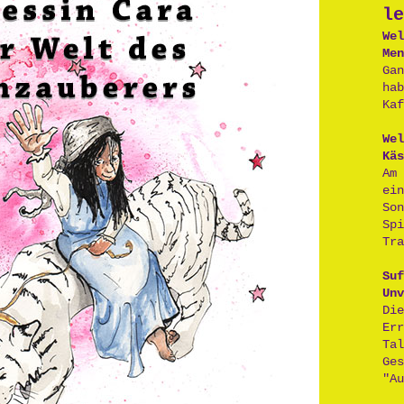
le
Wel
Men
Ga
ha
Kaf
Wel
Käs
Am
ei
So
Sp
Tra
Suf
Unv
D
Er
Ta
Ge
"Au