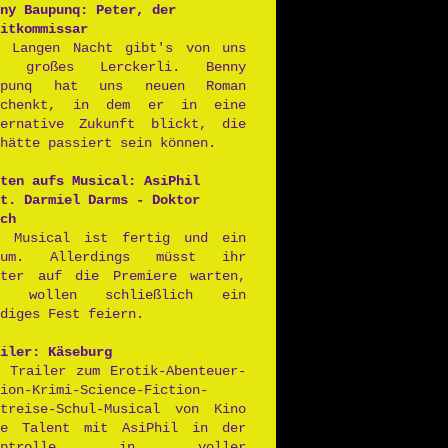
ny Baupunq: Peter, der
itkommissar
r Langen Nacht gibt's von uns
n großes Lerckerli. Benny
upunq hat uns neuen Roman
schenkt, in dem er in eine
ternative Zukunft blickt, die
hätte passiert sein können.
ten aufs Musical: AsiPhil
t. Darmiel Darms - Doktor
ch
s Musical ist fertig und ein
aum. Allerdings müsst ihr
iter auf die Premiere warten,
r wollen schließlich ein
diges Fest feiern.
iler: Käseburg
r Trailer zum Erotik-Abenteuer-
ion-Krimi-Science-Fiction-
itreise-Schul-Musical von Kino
ne Talent mit AsiPhil in der
auptrolle in voller