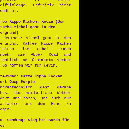
ielfilmlänge. Definitiv nicht
endfrei.
fee Kippe Kacken: Kevin (Der
tsche Michel geht in den
ergrund)
r deutsche Michel geht in den
tergrund. Kaffee Kippe Kacken
gleiten ihn dabei. Durch
rmbek, die Abbey Road und
ffentlich an Stammheim vorbei
 So hoffen wir für Kevin.
tevideo: Kaffe Kippe Kacken
ert Deep Purple
lmdrehtechnisch geht gerade
chts, das winterliche Wetter
ndert uns daran, uns auch nur
satzweise aus dem Haus zu
egen.
0. Sendung: Sieg bei Bares für
es