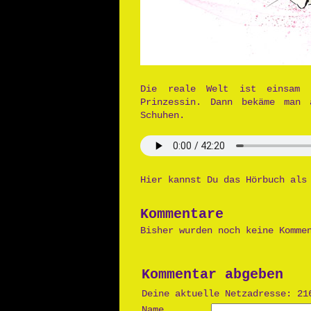
Die reale Welt ist einsam 
Prinzessin. Dann bekäme man 
Schuhen.
Hier kannst Du das Hörbuch al
Kommentare
Bisher wurden noch keine Komme
Kommentar abgeben
Deine aktuelle Netzadresse: 21
Name