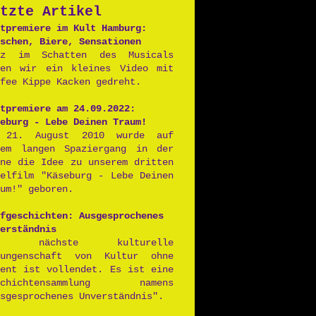
tzte Artikel
Postpunk
tpremiere im Kult Hamburg:
schen, Biere, Sensationen
nz im Schatten des Musicals
ben wir ein kleines Video mit
fee Kippe Kacken gedreht.
tpremiere am 24.09.2022:
eburg - Lebe Deinen Traum!
 21. August 2010 wurde auf
nem langen Spaziergang in der
nne die Idee zu unserem dritten
ielfilm "Käseburg - Lebe Deinen
um!" geboren.
fgeschichten: Ausgesprochenes
erständnis
ie nächste kulturelle
rungenschaft von Kultur ohne
lent ist vollendet. Es ist eine
schichtensammlung namens
sgesprochenes Unverständnis".