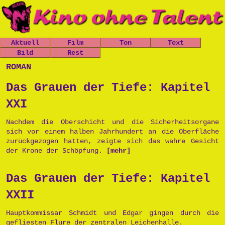
Aktuell
Film
Ton
Text
Nachrichten
Bild
Spielfilme
Rest
Leo, der
Chaos-Kirche
kleine
Mitfickrepor
Gästebuch
roman
Termine
Kurzfilme
Stücke
Panzer
t
Newsletter
Shop
Dokumentatio
Das Grauen
Das Grauen
Metallwaren
Das Grauen der Tiefe: Kapitel
n
der Tiefe
Links
der Tiefe
Popart
Musik
Prinzessin
Impressum
XXI
Die Opfers
Cara
Tschernobyl
Trailer
Prinzessin
Peter, der
Nachdem die Oberschicht und die Sicherheitsorgane
Politik
Cara
Politkommiss
sich vor einem halben Jahrhundert an die Oberfläche
Unsinn
ar
zurückgezogen hatten, zeigte sich das wahre Gesicht
Käseburg
der Krone der Schöpfung.
[mehr]
Ausgesproche
nes
Unverständni
Das Grauen der Tiefe: Kapitel
sr
Postpunk
XXII
Hauptkommissar Schmidt und Edgar gingen durch die
gefliesten Flure der zentralen Leichenhalle.