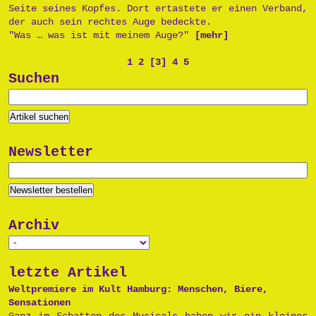
Seite seines Kopfes. Dort ertastete er einen Verband,
der auch sein rechtes Auge bedeckte.
"Was … was ist mit meinem Auge?"
[mehr]
1
2
[3]
4
5
Suchen
Newsletter
Archiv
letzte Artikel
Weltpremiere im Kult Hamburg: Menschen, Biere,
Sensationen
Ganz im Schatten des Musicals haben wir ein kleines