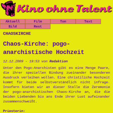
Aktuell
Film
Ton
Text
Nachrichten
Bild
Spielfilme
Rest
Leo, der
Chaos-Kirche
kleine
Mitfickrepor
Gästebuch
chaoskirche
Termine
Kurzfilme
Stücke
Panzer
t
Newsletter
Shop
Dokumentatio
Das Grauen
Das Grauen
Metallwaren
Chaos-Kirche: pogo-
n
der Tiefe
Links
der Tiefe
Popart
Musik
Prinzessin
Impressum
anarchistische Hochzeit
Die Opfers
Cara
Tschernobyl
Trailer
Prinzessin
Peter, der
12.12.2009 - 19:53 von
Redaktion
Politik
Cara
Politkommiss
Unsinn
Unter den Pogo-Anarchisten gibt es eine Menge Paare,
ar
die ihrer speziellen Bindung zueinander besonderen
Käseburg
Ausgesproche
Ausdruck verleihen wollen. Eine christiliche Hochzeit
nes
kommt für beide selbstverständlich nicht infrage.
Unverständni
Insofern bieten wir an dieser Stelle die Zeremonie
sr
der pogo-anarchistischen Chaos-Kirche an, die die
Postpunk
beiden Liebenden bis ans Ende ihrer Lust aufeinander
zusammenschweißt.
Priesterin: